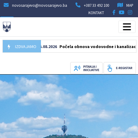
novosarajevo@novosarajevo.ba
+387 33 492 100
MAP
KONTAKT
IZDVAJAMO
05.08.2026
Počela obnova vodovodne i kanalizacione mre