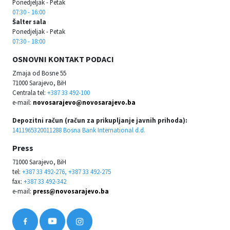
Ponedjeljak - Petak
07:30 - 16:00
Šalter sala
Ponedjeljak - Petak
07:30 - 18:00
OSNOVNI KONTAKT PODACI
Zmaja od Bosne 55
71000 Sarajevo, BiH
Centrala tel:
+387 33 492-100
e-mail:
novosarajevo@novosarajevo.ba
Depozitni račun (račun za prikupljanje javnih prihoda):
1411965320011288 Bosna Bank International d.d.
Press
71000 Sarajevo, BiH
tel:
+387 33 492-276, +387 33 492-275
fax:
+387 33 492-342
e-mail:
press@novosarajevo.ba