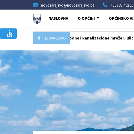
novosarajevo@novosarajevo.ba
+387 33 492 10
NASLOVNA
O OPĆINI
OPĆINSKO VI
ela obnova vodovodne i kanalizacione mreže u ulici Humska na Pofa
IZDVAJAMO