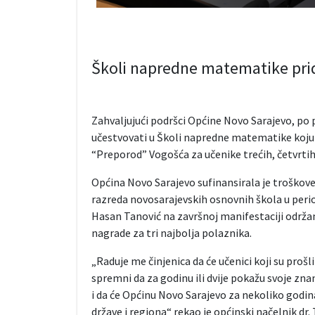
Školi napredne matematike pridr
Zahvaljujući podršci Općine Novo Sarajevo, po pr
učestvovati u Školi napredne matematike koju 
“Preporod” Vogošća za učenike trećih, četvrtih
Općina Novo Sarajevo sufinansirala je troškov
razreda novosarajevskih osnovnih škola u period
Hasan Tanović na završnoj manifestaciji održan
nagrade za tri najbolja polaznika.
„Raduje me činjenica da će učenici koji su proš
spremni da za godinu ili dvije pokažu svoje z
i da će Općinu Novo Sarajevo za nekoliko godin
države i regiona“ rekao je općinski načelnik dr. 