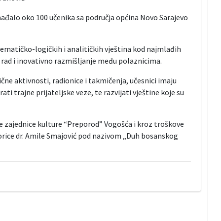
đalo oko 100 učenika sa područja općina Novo Sarajevo
tematičko-logičkih i analitičkih vještina kod najmlađih
i rad i inovativno razmišljanje među polaznicima.
e aktivnosti, radionice i takmičenja, učesnici imaju
ti trajne prijateljske veze, te razvijati vještine koje su
e zajednice kulture “Preporod” Vogošća i kroz troškove
orice dr. Amile Smajović pod nazivom „Duh bosanskog