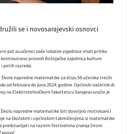
užili se i novosarajevski osnovci
vi put su učenici naše lokalne zajednice imali priliku
kontinuirano provodi Bošnjačka zajednica kulture
 i petih razreda.
e Škole napredne matematike za blizu 50 učenika trećih
u od februara do juna 2024. godine. Općinski načelnik dr.
oj na Elektrotehničkom fakultetu u Sarajevu uručio je
li Školu napredne matematike biti dovoljno motivisani i
nanje na školskim i općinskim takmičenjima iz matematike
a predstavljati na raznim festivalima znanja širom
Tanović.