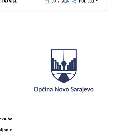
ITAJ VIŠE
30. 7. 2026.
PODIJELI
evo.ba
pljanje