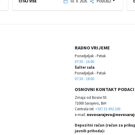
ČITAJ VIŠE
03. 8. 2026.
PODIJELI
Č
RADNO VRIJEME
Ponedjeljak - Petak
07:30 - 16:00
Šalter sala
Ponedjeljak - Petak
07:30 - 18:00
OSNOVNI KONTAKT PODACI
Zmaja od Bosne 55
71000 Sarajevo, BiH
Centrala tel:
+387 33 492-100
e-mail:
novosarajevo@novosaraj
Depozitni račun (račun za priku
javnih prihoda):