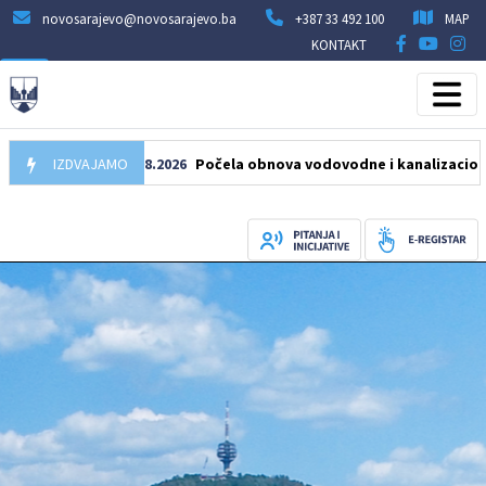
novosarajevo@novosarajevo.ba
+387 33 492 100
MAP
KONTAKT
IZDVAJAMO
05.08.2026
Počela obnova vodovodne i kanalizacione mrež