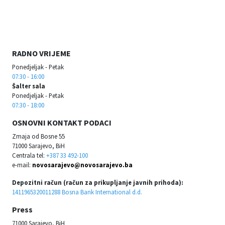
RADNO VRIJEME
Ponedjeljak - Petak
07:30 - 16:00
Šalter sala
Ponedjeljak - Petak
07:30 - 18:00
OSNOVNI KONTAKT PODACI
Zmaja od Bosne 55
71000 Sarajevo, BiH
Centrala tel:
+387 33 492-100
e-mail:
novosarajevo@novosarajevo.ba
Depozitni račun (račun za prikupljanje javnih prihoda):
1411965320011288 Bosna Bank International d.d.
Press
71000 Sarajevo, BiH