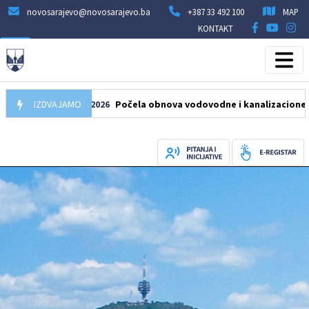
novosarajevo@novosarajevo.ba
+387 33 492 100
MAP
KONTAKT
IZDVAJAMO
05.08.2026
Počela obnova vodovodne i kanalizacione mreže u