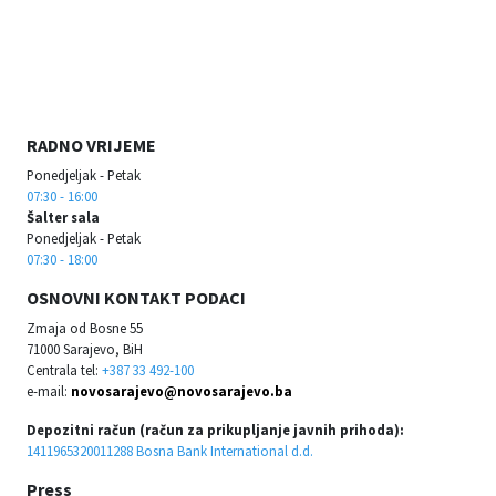
RADNO VRIJEME
Ponedjeljak - Petak
07:30 - 16:00
Šalter sala
Ponedjeljak - Petak
07:30 - 18:00
OSNOVNI KONTAKT PODACI
Zmaja od Bosne 55
71000 Sarajevo, BiH
Centrala tel:
+387 33 492-100
e-mail:
novosarajevo@novosarajevo.ba
Depozitni račun (račun za prikupljanje javnih prihoda):
1411965320011288 Bosna Bank International d.d.
Press