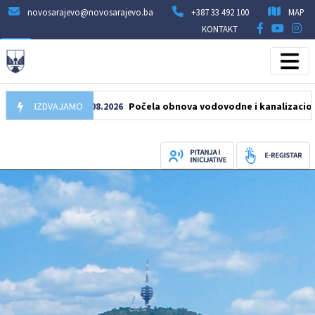
novosarajevo@novosarajevo.ba
+387 33 492 100
MAP
KONTAKT
IZDVAJAMO
05.08.2026
Počela obnova vodovodne i kanalizacione mreže 