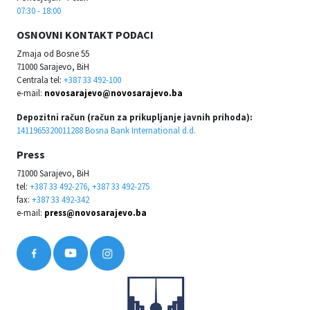
07:30 - 18:00
OSNOVNI KONTAKT PODACI
Zmaja od Bosne 55
71000 Sarajevo, BiH
Centrala tel:
+387 33 492-100
e-mail:
novosarajevo@novosarajevo.ba
Depozitni račun (račun za prikupljanje javnih prihoda):
1411965320011288 Bosna Bank International d.d.
Press
71000 Sarajevo, BiH
tel:
+387 33 492-276, +387 33 492-275
fax:
+387 33 492-342
e-mail:
press@novosarajevo.ba