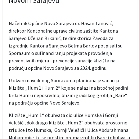
Novom Sarajevu
Načelnik Općine Novo Sarajevo dr. Hasan Tanović,
direktor Kantonalne uprave civilne zaštite Kantona
Sarajevo Dženan Brkanić, te direktorica Zavoda za
izgradnju Kantona Sarajevo Belma Barlov potpisali su
Sporazum o sufinanciranju projekata provođenja
preventivnih mjera - prevencije sanacije klizišta na
području općine Novo Sarajevo za 2024. godinu.
U okviru navedenog Sporazuma planirana je sanacija
klizišta „Hum 1 i Hum 2“ koje se nalazi na istočnoj padini
brda Hum u neposrednoj blizini gradskog groblja „Bare“
na području općine Novo Sarajevo.
Klizište „Hum 1“ obuhvata dio ulice Humska i Gornji
Velešići, dok drugo klizište „Hum 2“ obuhvata prostorno
tri ulice i to Humska, Gornji Velešići i Ulica Abdurahmana
Muharemije, te se prostire prema groblju Bare i obuhvata