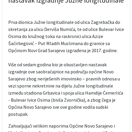
nastavak izgradnje Južne longitudinale
Prva dionica Južne longitudinale od ulica Zagrebačka do
skretanja za ulicu Derviša Numića, te od ulice Bulevar Ivice
Osima do kružnog toka na raskrsnici ulica Azize
Šaćirbegović – Put Mladih Muslimana do granice sa
Općinom Novi Grad Sarajevo izgrađena je 2017. godine.
Više od sedam godina bio je obustavljen nastavak
izgradnje ove saobraćajnice na području općine Novo
Sarajevo zbog neriješenih imovinsko – pravnih odnosa u
vezi sporne nekretnine na dijelu Južne longitudinale
između stadiona Grbavica i spoja ulica Hamdije Ćemerlića
- Bulevar Ivice Osima (bivša Zvornička), a zbog čega je
Općina Novo Sarajevo sve ove godine vodila sudski
postupak.
Zahvaljujući velikim naporima Općine Novo Sarajevo i