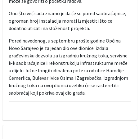
može se govoriti o početku radova.
Ono što već sada znamo je da će se pored saobraćajnice,
ogroman broj instalacija morati izmjestiti što ce
dodatno uticati na složenost projekta.
Pored navedenog, u septembru prošle godine Općina
Novo Sarajevo je za jedan dio ove dionice izdala
građevinsku dozvolu za izgradnju kružnog toka, servisne
k-k saobraćajnice i rekonstrukciju infrastrukturne mreže
u dijelu Južne longitudinalena potezu od ulice Hamdije
Čemerlića, Bulevar Ivice Osima i Zagrebačka. Izgradnjom
kružnog toka na ovoj dionici uveliko će se rasteretiti
saobraćaj koji pokriva ovaj dio grada.