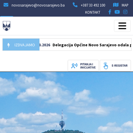
novosarajevo@novosarajevo.ba
+387 33 492 100
MAP
KONTAKT
IZDVAJAMO
07.08.2026
Delegacija Općine Novo Sarajevo odala počast še