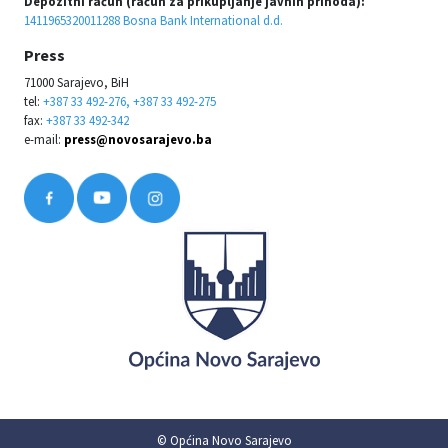
Depozitni račun (račun za prikupljanje javnih prihoda):
1411965320011288 Bosna Bank International d.d.
Press
71000 Sarajevo, BiH
tel:
+387 33 492-276, +387 33 492-275
fax:
+387 33 492-342
e-mail:
press@novosarajevo.ba
© Općina Novo Sarajevo