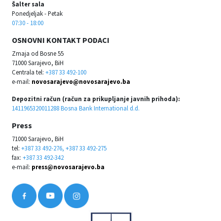
Šalter sala
Ponedjeljak - Petak
07:30 - 18:00
OSNOVNI KONTAKT PODACI
Zmaja od Bosne 55
71000 Sarajevo, BiH
Centrala tel:
+387 33 492-100
e-mail:
novosarajevo@novosarajevo.ba
Depozitni račun (račun za prikupljanje javnih prihoda):
1411965320011288 Bosna Bank International d.d.
Press
71000 Sarajevo, BiH
tel:
+387 33 492-276, +387 33 492-275
fax:
+387 33 492-342
e-mail:
press@novosarajevo.ba