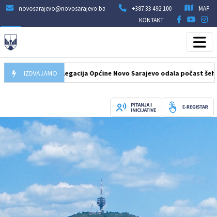
novosarajevo@novosarajevo.ba
+387 33 492 100
MAP
KONTAKT
7.08.2026
IZDVAJAMO
Delegacija Općine Novo Sarajevo odala počast šehidima i