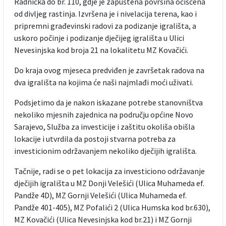
Radnička do br. 110, gdje je zapuštena površina očišćena
od divljeg rastinja. Izvršena je i nivelacija terena, kao i
pripremni građevinski radovi za podizanje igrališta, a
uskoro počinje i podizanje dječijeg igrališta u Ulici
Nevesinjska kod broja 21 na lokalitetu MZ Kovačići.
Do kraja ovog mjeseca predviđen je završetak radova na
dva igrališta na kojima će naši najmlađi moći uživati.
Podsjetimo da je nakon iskazane potrebe stanovništva
nekoliko mjesnih zajednica na području općine Novo
Sarajevo, Služba za investicije i zaštitu okoliša obišla
lokacije i utvrdila da postoji stvarna potreba za
investicionim održavanjem nekoliko dječijih igrališta.
Tačnije, radi se o pet lokacija za investiciono održavanje
dječijih igrališta u MZ Donji Velešići (Ulica Muhameda ef.
Pandže 4D), MZ Gornji Velešići (Ulica Muhameda ef.
Pandže 401-405), MZ Pofalići 2 (Ulica Humska kod br.630),
MZ Kovačići (Ulica Nevesinjska kod br.21) i MZ Gornji