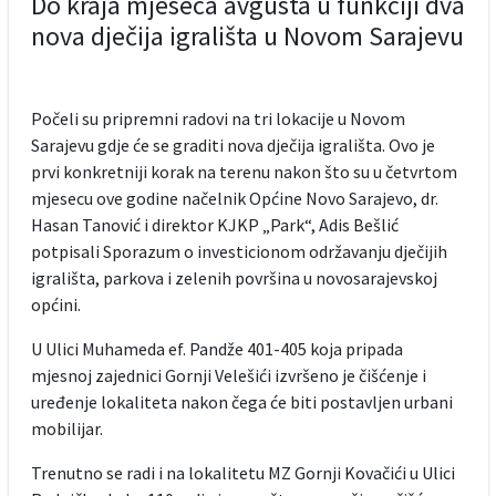
Do kraja mjeseca avgusta u funkciji dva
nova dječija igrališta u Novom Sarajevu
Počeli su pripremni radovi na tri lokacije u Novom
Sarajevu gdje će se graditi nova dječija igrališta. Ovo je
prvi konkretniji korak na terenu nakon što su u četvrtom
mjesecu ove godine načelnik Općine Novo Sarajevo, dr.
Hasan Tanović i direktor KJKP „Park“, Adis Bešlić
potpisali Sporazum o investicionom održavanju dječijih
igrališta, parkova i zelenih površina u novosarajevskoj
općini.
U Ulici Muhameda ef. Pandže 401-405 koja pripada
mjesnoj zajednici Gornji Velešići izvršeno je čišćenje i
uređenje lokaliteta nakon čega će biti postavljen urbani
mobilijar.
Trenutno se radi i na lokalitetu MZ Gornji Kovačići u Ulici