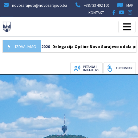
novosarajevo@novosarajevo.ba
+387 33 492 100
MAP
KONTAKT
IZDVAJAMO
07.08.2026
Delegacija Općine Novo Sarajevo odala počast še