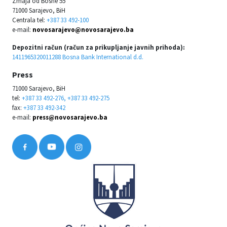
Zmaja od Bosne 55
71000 Sarajevo, BiH
Centrala tel:
+387 33 492-100
e-mail:
novosarajevo@novosarajevo.ba
Depozitni račun (račun za prikupljanje javnih prihoda):
1411965320011288 Bosna Bank International d.d.
Press
71000 Sarajevo, BiH
tel:
+387 33 492-276, +387 33 492-275
fax:
+387 33 492-342
e-mail:
press@novosarajevo.ba