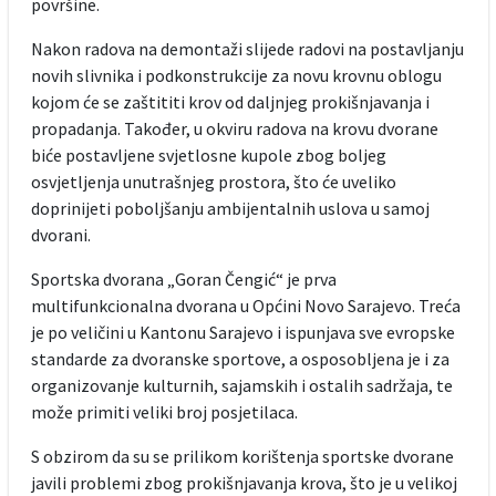
površine.
Nakon radova na demontaži slijede radovi na postavljanju
novih slivnika i podkonstrukcije za novu krovnu oblogu
kojom će se zaštititi krov od daljnjeg prokišnjavanja i
propadanja. Također, u okviru radova na krovu dvorane
biće postavljene svjetlosne kupole zbog boljeg
osvjetljenja unutrašnjeg prostora, što će uveliko
doprinijeti poboljšanju ambijentalnih uslova u samoj
dvorani.
Sportska dvorana „Goran Čengić“ je prva
multifunkcionalna dvorana u Općini Novo Sarajevo. Treća
je po veličini u Kantonu Sarajevo i ispunjava sve evropske
standarde za dvoranske sportove, a osposobljena je i za
organizovanje kulturnih, sajamskih i ostalih sadržaja, te
može primiti veliki broj posjetilaca.
S obzirom da su se prilikom korištenja sportske dvorane
javili problemi zbog prokišnjavanja krova, što je u velikoj