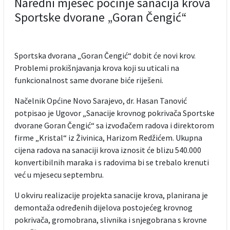
Naredni mjesec počinje sanacija krova
Sportske dvorane „Goran Čengić“
Sportska dvorana „Goran Čengić“ dobit će novi krov.
Problemi prokišnjavanja krova koji su uticali na
funkcionalnost same dvorane biće riješeni.
Načelnik Općine Novo Sarajevo, dr. Hasan Tanović
potpisao je Ugovor „Sanacije krovnog pokrivača Sportske
dvorane Goran Čengić“ sa izvođačem radova i direktorom
firme „Kristal“ iz Živinica, Harizom Redžićem. Ukupna
cijena radova na sanaciji krova iznosit će blizu 540.000
konvertibilnih maraka i s radovima bi se trebalo krenuti
već u mjesecu septembru.
U okviru realizacije projekta sanacije krova, planirana je
demontaža određenih dijelova postojećeg krovnog
pokrivača, gromobrana, slivnika i snjegobrana s krovne