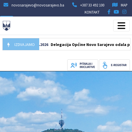
novosarajevo@novosarajevo.ba
+387 33 492 100
MAP
KONTAKT
IZDVAJAMO
07.08.2026
Delegacija Općine Novo Sarajevo odala počast še