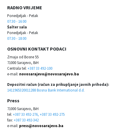
RADNO VRIJEME
Ponedjeljak - Petak
07:30 - 16:00
Šalter sala
Ponedjeljak - Petak
07:30 - 18:00
OSNOVNI KONTAKT PODACI
Zmaja od Bosne 55
71000 Sarajevo, BiH
Centrala tel:
+387 33 492-100
e-mail:
novosarajevo@novosarajevo.ba
Depozitni račun (račun za prikupljanje javnih prihoda):
1411965320011288 Bosna Bank International d.d.
Press
71000 Sarajevo, BiH
tel:
+387 33 492-276, +387 33 492-275
fax:
+387 33 492-342
e-mail:
press@novosarajevo.ba