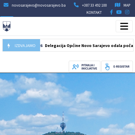
novosarajevo@novosarajevo.ba
+387 33 492 100
MAP
KONTAKT
07.08.2026
IZDVAJAMO
Delegacija Općine Novo Sarajevo odala počast šehid