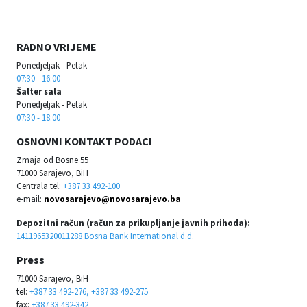
RADNO VRIJEME
Ponedjeljak - Petak
07:30 - 16:00
Šalter sala
Ponedjeljak - Petak
07:30 - 18:00
OSNOVNI KONTAKT PODACI
Zmaja od Bosne 55
71000 Sarajevo, BiH
Centrala tel:
+387 33 492-100
e-mail:
novosarajevo@novosarajevo.ba
Depozitni račun (račun za prikupljanje javnih prihoda):
1411965320011288 Bosna Bank International d.d.
Press
71000 Sarajevo, BiH
tel:
+387 33 492-276, +387 33 492-275
fax:
+387 33 492-342