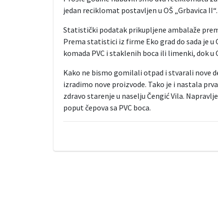
jedan reciklomat postavljen u OŠ „Grbavica II“.
Statistički podatak prikupljene ambalaže prema
Prema statistici iz firme Eko grad do sada je u
komada PVC i staklenih boca ili limenki, dok u 
Kako ne bismo gomilali otpad i stvarali nove 
izradimo nove proizvode. Tako je i nastala prv
zdravo starenje u naselju Čengić Vila. Napravlj
poput čepova sa PVC boca.