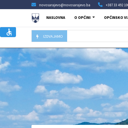
novosarajevo@novosarajevo.ba
+387 33 492 10
NASLOVNA
O OPĆINI
OPĆINSKO VI
IZDVAJAMO