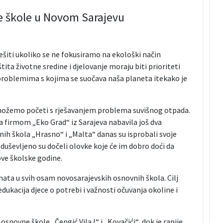
ne škole u Novom Sarajevu
šiti ukoliko se ne fokusiramo na ekološki način
tita životne sredine i djelovanje moraju biti prioriteti
 problemima s kojima se suočava naša planeta itekako je
 možemo početi s rješavanjem problema suvišnog otpada.
a firmom „Eko Grad“ iz Sarajeva nabavila još dva
nih škola „Hrasno“ i „Malta“ danas su isprobali svoje
uševljeno su dočeli olovke koje će im dobro doći da
ove školske godine.
ata u svih osam novosarajevskih osnovnih škola. Cilj
 edukacija djece o potrebi i važnosti očuvanja okoline i
snovne škole „Čengić Vila I“ i „Kovačići“, dok je ranije