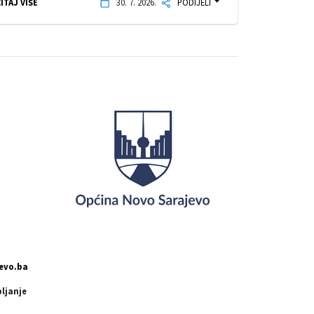
ITAJ VIŠE
30. 7. 2026.
PODIJELI
evo.ba
pljanje