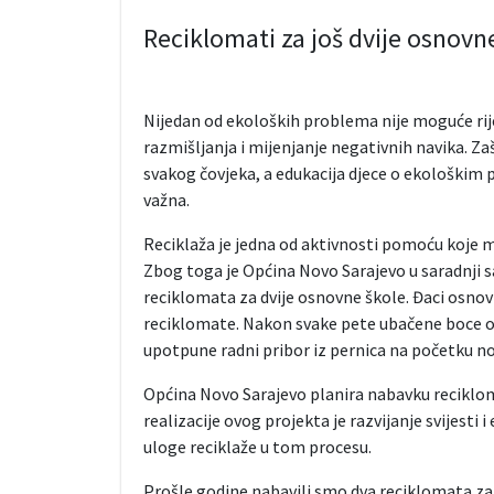
Reciklomati za još dvije osnov
Nijedan od ekoloških problema nije moguće rije
razmišljanja i mijenjanje negativnih navika. Zaš
svakog čovjeka, a edukacija djece o ekološkim
važna.
Reciklaža je jedna od aktivnosti pomoću koje
Zbog toga je Općina Novo Sarajevo u saradnji s
reciklomata za dvije osnovne škole. Đaci osnov
reciklomate. Nakon svake pete ubačene boce od
upotpune radni pribor iz pernica na početku n
Općina Novo Sarajevo planira nabavku reciklom
realizacije ovog projekta je razvijanje svijesti i
uloge reciklaže u tom procesu.
Prošle godine nabavili smo dva reciklomata za o