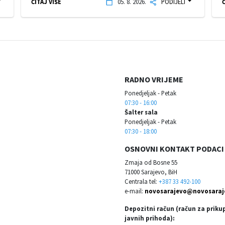
ČITAJ VIŠE
05. 8. 2026.
PODIJELI
Č
RADNO VRIJEME
Ponedjeljak - Petak
07:30 - 16:00
Šalter sala
Ponedjeljak - Petak
07:30 - 18:00
OSNOVNI KONTAKT PODACI
Zmaja od Bosne 55
71000 Sarajevo, BiH
Centrala tel:
+387 33 492-100
e-mail:
novosarajevo@novosaraj
Depozitni račun (račun za priku
javnih prihoda):