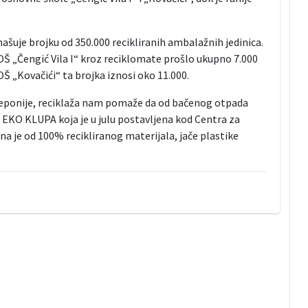
šuje brojku od 350.000 recikliranih ambalažnih jedinica.
 OŠ „Čengić Vila I“ kroz reciklomate prošlo ukupno 7.000
OŠ „Kovačići“ ta brojka iznosi oko 11.000.
deponije, reciklaža nam pomaže da od bačenog otpada
a EKO KLUPA koja je u julu postavljena kod Centra za
ena je od 100% recikliranog materijala, jače plastike