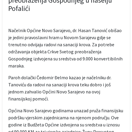
preobraženja Gospodnjeg u naselju
Pofalići
Načelnik Općine Novo Sarajevo, dr. Hasan Tanović obišao
je jedini pravoslavni hram u Novom Sarajevu gdje se
trenutno odvijaju radovi na sanaciji krova. Za potrebe
održavanja objekta Crkve Svetog preobraženja
Gospodnjeg izdvojena su sredstva od 9.000 konvertibilnih
maraka.
Paroh dolački Čedomir Đelmo kazao je načelniku dr.
Tanoviću da radovi na sanaciji krova teku dobro i još
jednom zahvalio Općini Novo Sarajevo na ovoj
finansijskoj pomoći.
Općina Novo Sarajevo godinama unazad pruža finansijsku
podršku vjerskim zajednicama na njenom području. Ove
godine iz Budžeta Općine izdvojena su sredstva u iznosu
od 90.000 KM za tri vjerske zajednice: Župu Presvetog