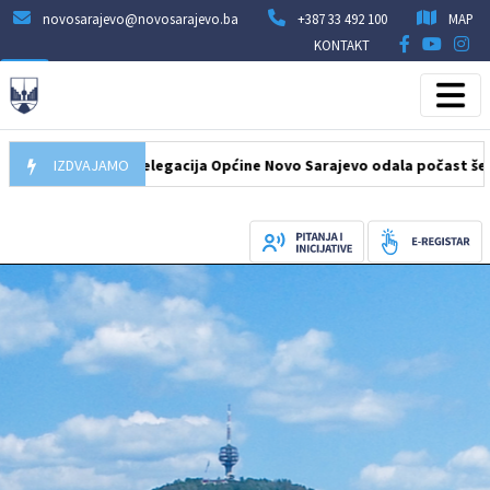
novosarajevo@novosarajevo.ba
+387 33 492 100
MAP
KONTAKT
07.08.2026
IZDVAJAMO
Delegacija Općine Novo Sarajevo odala počast šehidima 