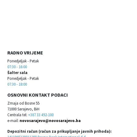
RADNO VRIJEME
Ponedjeljak - Petak
07:30 - 16:00
Šalter sala
Ponedjeljak - Petak
07:30 - 18:00
OSNOVNI KONTAKT PODACI
Zmaja od Bosne 55
71000 Sarajevo, BiH
Centrala tel:
+387 33 492-100
e-mail:
novosarajevo@novosarajevo.ba
Depozitni račun (račun za prikupljanje javnih prihoda):
1411965320011288 Bosna Bank International d.d.