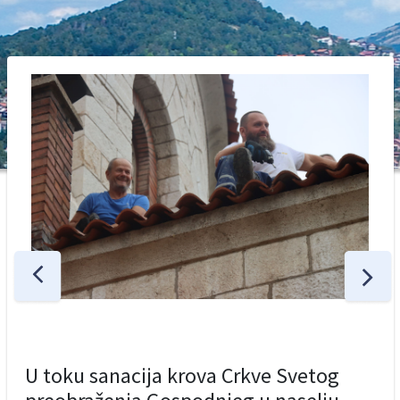
U toku sanacija krova Crkve Svetog