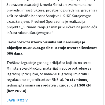
Sporazum o saradnji između Ministarstva komunalne
privrede, infrastrukture, prostornog uređenja, građenja i
zaštite okoliša Kantona Sarajevo i KJKP Sarajevogas
d.o.o. Sarajevo. Predmet Sporazuma je realizacija
projekta „Sufinansiranje gasnih priključaka na postojeću
infrastrukturu Sarajevogasa“.
Javni poziv za izbor korisnika sufinansiranja je
objavljen 05.09.2024.godine i ostaje otvoren šezdeset
(60) dana.
Troškovi izgradnje gasnog priključka koji idu na teret
Ministarstva uključuju: materijal i radove potrebne za
izgradnju priključka, te nabavku i ugradnju mjernih i
regulaciono-mjernih setov (RMS-a).
Po stambenoj
jedinici planirana su sredstva u iznosu od 1.500 KM
(bez PDV-a).
JAVNI POZIV