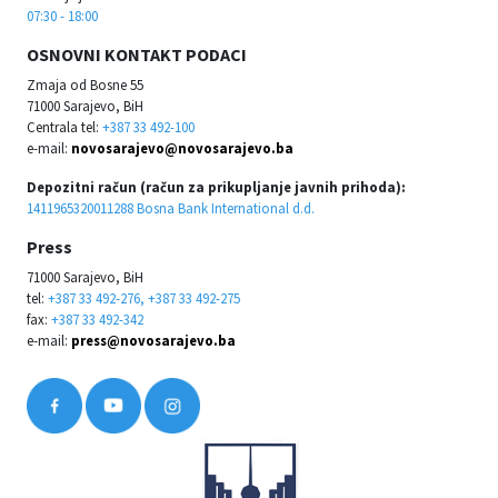
07:30 - 18:00
OSNOVNI KONTAKT PODACI
Zmaja od Bosne 55
71000 Sarajevo, BiH
Centrala tel:
+387 33 492-100
e-mail:
novosarajevo@novosarajevo.ba
Depozitni račun (račun za prikupljanje javnih prihoda):
1411965320011288 Bosna Bank International d.d.
Press
71000 Sarajevo, BiH
tel:
+387 33 492-276, +387 33 492-275
fax:
+387 33 492-342
e-mail:
press@novosarajevo.ba