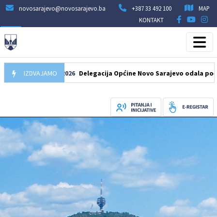
novosarajevo@novosarajevo.ba
+387 33 492 100
MAP
KONTAKT
IZDVAJAMO
07.08.2026
Delegacija Općine Novo Sarajevo odala počast šeh