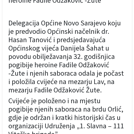
heroine Fadile Odžaković -Žute
Delegacija Općine Novo Sarajevo koju
je predvodio Općinski načelnik dr.
Hasan Tanović i predsjedavajuća
Općinskog vijeća Danijela Šahat u
povodu obilježavanja 32. godišnjica
pogibije heroine Fadile Odžaković
-Žute i njenih saboraca odala je počast
i položila cvijeće na mezarju Lav, na
mezarju Fadile Odžaković Žute.
Cvijeće je položeno i na mjestu
pogibije njenih saboraca na brdu Orlić,
gdje je održan i kratki historijski čas u
organizaciji Udruženja „1. Slavna – 111