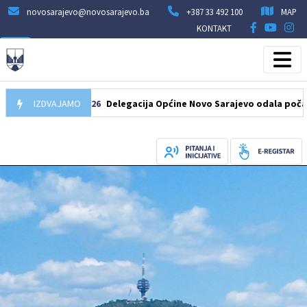
novosarajevo@novosarajevo.ba
+387 33 492 100
MAP
KONTAKT
IZDVAJAMO
07.08.2026
Delegacija Općine Novo Sarajevo odala počast šeh