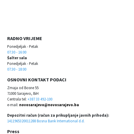
RADNO VRIJEME
Ponedjeljak - Petak
07:30 - 16:00
Šalter sala
Ponedjeljak - Petak
07:30 - 18:00
OSNOVNI KONTAKT PODACI
Zmaja od Bosne 55
71000 Sarajevo, BiH
Centrala tel:
+387 33 492-100
e-mail:
novosarajevo@novosarajevo.ba
Depozitni račun (račun za prikupljanje javnih prihoda):
1411965320011288 Bosna Bank International d.d.
Press