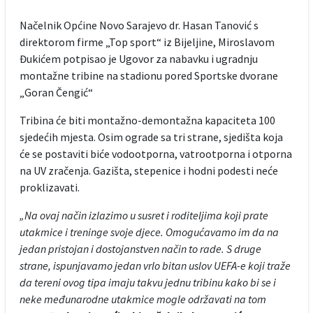
Načelnik Općine Novo Sarajevo dr. Hasan Tanović s
direktorom firme „Top sport“ iz Bijeljine, Miroslavom
Đukićem potpisao je Ugovor za nabavku i ugradnju
montažne tribine na stadionu pored Sportske dvorane
„Goran Čengić“
Tribina će biti montažno-demontažna kapaciteta 100
sjedećih mjesta. Osim ograde sa tri strane, sjedišta koja
će se postaviti biće vodootporna, vatrootporna i otporna
na UV zračenja. Gazišta, stepenice i hodni podesti neće
proklizavati.
„Na ovaj način izlazimo u susret i roditeljima koji prate
utakmice i treninge svoje djece. Omogućavamo im da na
jedan pristojan i dostojanstven način to rade. S druge
strane, ispunjavamo jedan vrlo bitan uslov UEFA-e koji traže
da tereni ovog tipa imaju takvu jednu tribinu kako bi se i
neke međunarodne utakmice mogle održavati na tom