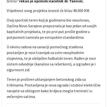
terenu“
rekao je općinski načelnik dr. Tanović.
Vrijednost ovog projekta iznosit će blizu 40.000 KM.
Ovaj sportski teren koji je godinama bio neuslovan,
Općina Novo Sarajevo prepoznala je kao jedan od svojih
kapitalnih projekata, te po prvi put prošle godine u
potpunosti sanirala po evropskim standardima.
U okviru radova na sanaciji pomoćnog stadiona
postavljen je novi travnjak sa svim neophodnim
slojevima, te je obilježen fudbalski teren. Rađen je novi
sistem odvodnje (kanalice sa rešetkom), a izgrađen je i
sigurnosni zid.
Teren je proširen uklanjanjem betonskog zida sa
tribinama. Postavljena je nova ograda i stubovi električne
rasvjete sa oblogom kako bi djeca mogla trenirati i u
večernjim satima.