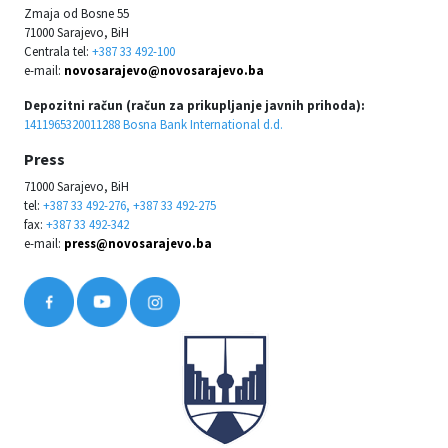
Zmaja od Bosne 55
71000 Sarajevo, BiH
Centrala tel:
+387 33 492-100
e-mail:
novosarajevo@novosarajevo.ba
Depozitni račun (račun za prikupljanje javnih prihoda):
1411965320011288 Bosna Bank International d.d.
Press
71000 Sarajevo, BiH
tel:
+387 33 492-276, +387 33 492-275
fax:
+387 33 492-342
e-mail:
press@novosarajevo.ba