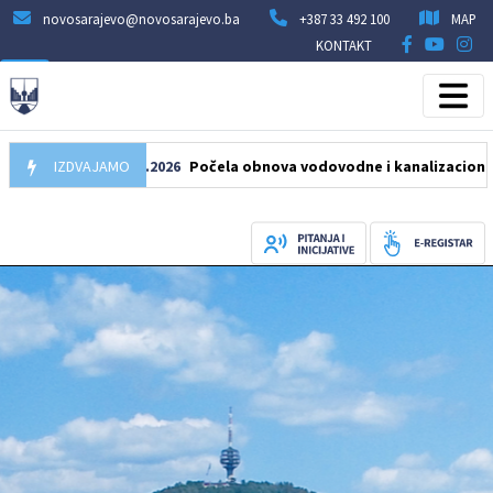
novosarajevo@novosarajevo.ba
+387 33 492 100
MAP
KONTAKT
IZDVAJAMO
05.08.2026
Počela obnova vodovodne i kanalizacione mreže u