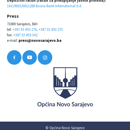
Depozitni račun (račun za prikupljanje javnih prihoda):
1411965320011288 Bosna Bank International d.d.
Press
71000 Sarajevo, BiH
tel:
+387 33 492-276, +387 33 492-275
fax:
+387 33 492-342
e-mail:
press@novosarajevo.ba
© Općina Novo Sarajevo