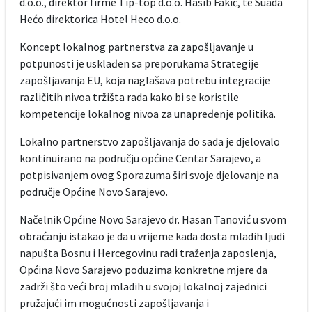
d.o.o., direktor firme Tip-top d.o.o. Hasib Fakić, te Suada
Hećo direktorica Hotel Heco d.o.o.
Koncept lokalnog partnerstva za zapošljavanje u
potpunosti je usklađen sa preporukama Strategije
zapošljavanja EU, koja naglašava potrebu integracije
različitih nivoa tržišta rada kako bi se koristile
kompetencije lokalnog nivoa za unapređenje politika.
Lokalno partnerstvo zapošljavanja do sada je djelovalo
kontinuirano na području općine Centar Sarajevo, a
potpisivanjem ovog Sporazuma širi svoje djelovanje na
područje Općine Novo Sarajevo.
Načelnik Općine Novo Sarajevo dr. Hasan Tanović u svom
obraćanju istakao je da u vrijeme kada dosta mladih ljudi
napušta Bosnu i Hercegovinu radi traženja zaposlenja,
Općina Novo Sarajevo poduzima konkretne mjere da
zadrži što veći broj mladih u svojoj lokalnoj zajednici
pružajući im mogućnosti zapošljavanja i