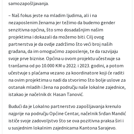
samozapošljavanja.
– Naš fokus jeste na mladim ljudima, ali i na
nezaposlenim ženama jer težimo da budemo gender
senzitivna općina, što smo dosadašnjim našim
projektima i dokazali da možemo biti. Cilj ovog
partnerstva je da ovdje zadržimo što veći broj naših
građana, da im omogućimo zaposlenje, te da razvijaju
svoje prve biznise. Općina u ovom projektu učestvuje sa
tranšama od po 10.000 KM u 2022. i 2023. godini, a potom
učestvuje s plaćama vezano za koordinatore koji će raditi
na ovim projektima u nadi da stvorimo što bolje uslove za
ostanak mladih i žena na području naše lokalne zajednice,
istakao je načelnik dr. Hasan Tanović.
Budući da je Lokalno partnerstvo zapošljavanja krenulo
najprije na području Općine Centar, načelnik Srđan Mandić
ističe svoje zadovoljstvo što se ova pozitivna praksa širi i
u susjednim lokalnim zajednicama Kantona Sarajevo.