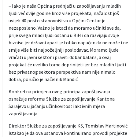
– Iako je naša Općina prednjači u zapošljavanju mladih
ljudi već dvije godine kroz više projekata, nažalost još
uvijek 40 posto stanovništva u Općini Centar je
nezaposleno. Važno je istaći da moramo učiniti sve da,
prije svega mladi ljudi ostanu u BiH i da razvijaju svoje
biznise jer državni apart je toliko napućen da ne može i ne
smije više biti najpoželjniji poslodavac. Moramo ljude
vraćati u javni sektor i praviti dobar balans, a ovaj
projekat će uveliko tome doprinijeti jer bez mladih ljudi i
bez privatnog sektora perspektiva nam nije nimalo
dobra, poručio je načelnik Mandić.
Konkretna primjena ovog principa zapošljavanja
osnažuje reformu Službe za zapošljavanje Kantona
Sarajevo u jačanju učinkovitosti aktivnih mjera
zapošljavanja.
Direktor Službe za zapošljavanje KS, Tomislav Martinović
istakao je da ova ustanova kontinuirano provodi projekte