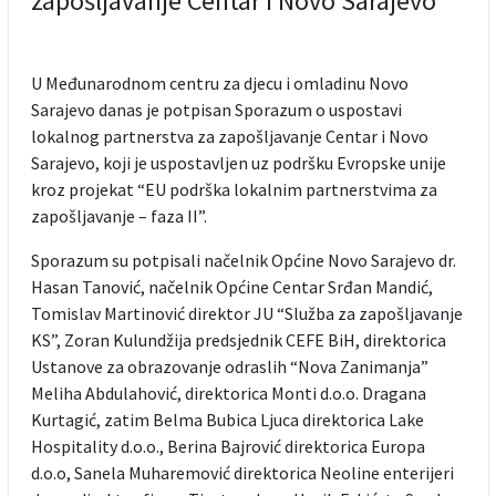
zapošljavanje Centar i Novo Sarajevo
U Međunarodnom centru za djecu i omladinu Novo
Sarajevo danas je potpisan Sporazum o uspostavi
lokalnog partnerstva za zapošljavanje Centar i Novo
Sarajevo, koji je uspostavljen uz podršku Evropske unije
kroz projekat “EU podrška lokalnim partnerstvima za
zapošljavanje – faza II”.
Sporazum su potpisali načelnik Općine Novo Sarajevo dr.
Hasan Tanović, načelnik Općine Centar Srđan Mandić,
Tomislav Martinović direktor JU “Služba za zapošljavanje
KS”, Zoran Kulundžija predsjednik CEFE BiH, direktorica
Ustanove za obrazovanje odraslih “Nova Zanimanja”
Meliha Abdulahović, direktorica Monti d.o.o. Dragana
Kurtagić, zatim Belma Bubica Ljuca direktorica Lake
Hospitality d.o.o., Berina Bajrović direktorica Europa
d.o.o, Sanela Muharemović direktorica Neoline enterijeri