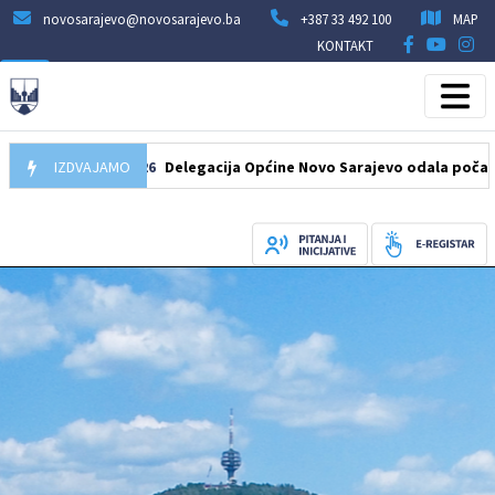
novosarajevo@novosarajevo.ba
+387 33 492 100
MAP
KONTAKT
07.08.2026
IZDVAJAMO
Delegacija Općine Novo Sarajevo odala počast šehidim