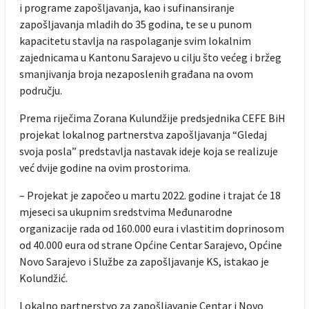
i programe zapošljavanja, kao i sufinansiranje
zapošljavanja mladih do 35 godina, te se u punom
kapacitetu stavlja na raspolaganje svim lokalnim
zajednicama u Kantonu Sarajevo u cilju što većeg i bržeg
smanjivanja broja nezaposlenih građana na ovom
području.
Prema riječima Zorana Kulundžije predsjednika CEFE BiH
projekat lokalnog partnerstva zapošljavanja “Gledaj
svoja posla” predstavlja nastavak ideje koja se realizuje
već dvije godine na ovim prostorima.
– Projekat je započeo u martu 2022. godine i trajat će 18
mjeseci sa ukupnim sredstvima Međunarodne
organizacije rada od 160.000 eura i vlastitim doprinosom
od 40.000 eura od strane Općine Centar Sarajevo, Općine
Novo Sarajevo i Službe za zapošljavanje KS, istakao je
Kolundžić.
Lokalno partnerstvo za zapošljavanje Centar i Novo