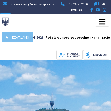
novosarajevo@novosarajevo.ba
+387 33 492 100
MAP
KONTAKT
IZDVAJAMO
05.08.2026
Počela obnova vodovodne i kanalizacione mreže