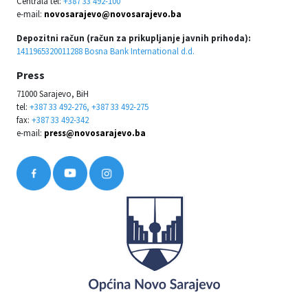
Centrala tel:
+387 33 492-100
e-mail:
novosarajevo@novosarajevo.ba
Depozitni račun (račun za prikupljanje javnih prihoda):
1411965320011288 Bosna Bank International d.d.
Press
71000 Sarajevo, BiH
tel:
+387 33 492-276, +387 33 492-275
fax:
+387 33 492-342
e-mail:
press@novosarajevo.ba