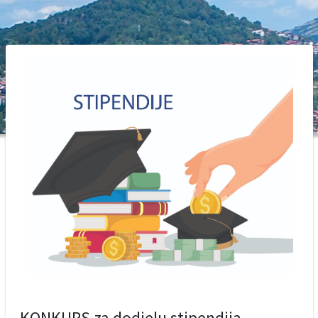
KONKURS za dodjelu stipendija