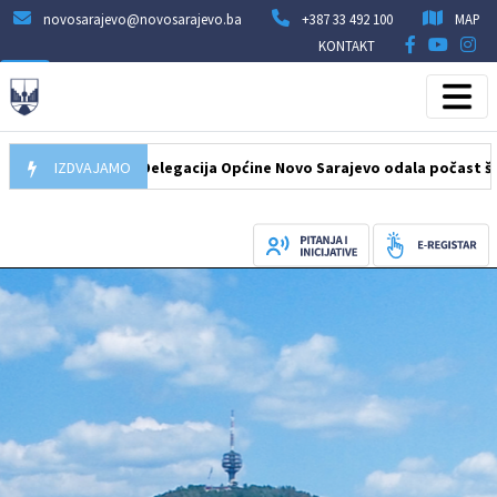
novosarajevo@novosarajevo.ba
+387 33 492 100
MAP
KONTAKT
07.08.2026
IZDVAJAMO
Delegacija Općine Novo Sarajevo odala počast šehidima