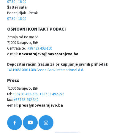
07:30 - 16:00
Šalter sala
Ponedjeljak - Petak
07:30 - 18:00
OSNOVNI KONTAKT PODACI
Zmaja od Bosne 55
71000 Sarajevo, BiH
Centrala tel:
+387 33 492-100
e-mail:
novosarajevo@novosarajevo.ba
Depozitni račun (račun za prikupljanje javnih prihoda):
1411965320011288 Bosna Bank International d.d.
Press
71000 Sarajevo, BiH
tel:
+387 33 492-276, +387 33 492-275
fax:
+387 33 492-342
e-mail:
press@novosarajevo.ba