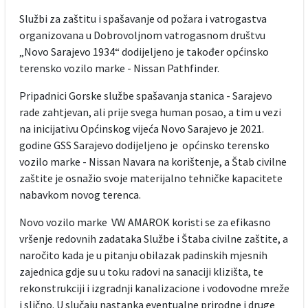
Službi za zaštitu i spašavanje od požara i vatrogastva
organizovana u Dobrovoljnom vatrogasnom društvu
„Novo Sarajevo 1934“ dodijeljeno je također općinsko
terensko vozilo marke - Nissan Pathfinder.
Pripadnici Gorske službe spašavanja stanica - Sarajevo
rade zahtjevan, ali prije svega human posao, a tim u vezi
na inicijativu Općinskog vijeća Novo Sarajevo je 2021.
godine GSS Sarajevo dodijeljeno je općinsko terensko
vozilo marke - Nissan Navara na korištenje, a Štab civilne
zaštite je osnažio svoje materijalno tehničke kapacitete
nabavkom novog terenca.
Novo vozilo marke VW AMAROK koristi se za efikasno
vršenje redovnih zadataka Službe i Štaba civilne zaštite, a
naročito kada je u pitanju obilazak padinskih mjesnih
zajednica gdje su u toku radovi na sanaciji klizišta, te
rekonstrukciji i izgradnji kanalizacione i vodovodne mreže
i slično. U slučaju nastanka eventualne prirodne i druge