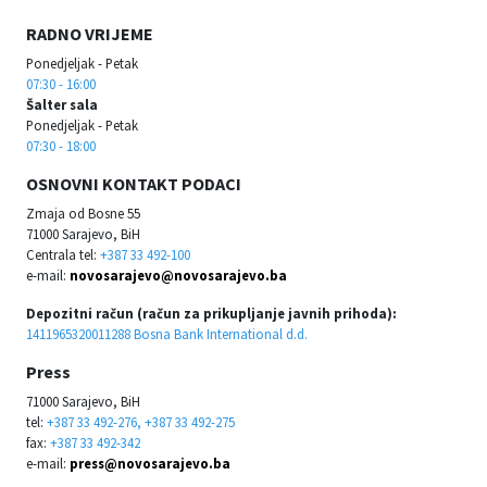
RADNO VRIJEME
Ponedjeljak - Petak
07:30 - 16:00
Šalter sala
Ponedjeljak - Petak
07:30 - 18:00
OSNOVNI KONTAKT PODACI
Zmaja od Bosne 55
71000 Sarajevo, BiH
Centrala tel:
+387 33 492-100
e-mail:
novosarajevo@novosarajevo.ba
Depozitni račun (račun za prikupljanje javnih prihoda):
1411965320011288 Bosna Bank International d.d.
Press
71000 Sarajevo, BiH
tel:
+387 33 492-276, +387 33 492-275
fax:
+387 33 492-342
e-mail:
press@novosarajevo.ba