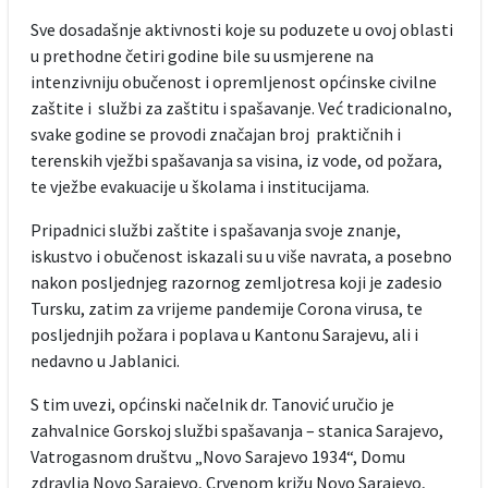
Sve dosadašnje aktivnosti koje su poduzete u ovoj oblasti
u prethodne četiri godine bile su usmjerene na
intenzivniju obučenost i opremljenost općinske civilne
zaštite i službi za zaštitu i spašavanje. Već tradicionalno,
svake godine se provodi značajan broj praktičnih i
terenskih vježbi spašavanja sa visina, iz vode, od požara,
te vježbe evakuacije u školama i institucijama.
Pripadnici službi zaštite i spašavanja svoje znanje,
iskustvo i obučenost iskazali su u više navrata, a posebno
nakon posljednjeg razornog zemljotresa koji je zadesio
Tursku, zatim za vrijeme pandemije Corona virusa, te
posljednjih požara i poplava u Kantonu Sarajevu, ali i
nedavno u Jablanici.
S tim uvezi, općinski načelnik dr. Tanović uručio je
zahvalnice Gorskoj službi spašavanja – stanica Sarajevo,
Vatrogasnom društvu „Novo Sarajevo 1934“, Domu
zdravlja Novo Sarajevo, Crvenom križu Novo Sarajevo,