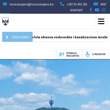
novosarajevo@novosarajevo.ba
+387 33 492 100
MAP
KONTAKT
5.08.2026
IZDVAJAMO
Počela obnova vodovodne i kanalizacione mreže u ulici H