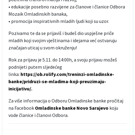
• edukacije posebno razvijene za članove i članice Odbora
Mozaik Omladinskih banaka,
• promocija inspirativnih mladih ljudi koji su uzor.
Pozivamo te da se prijaviš i budeš dio uspješne priče
mladih koji svojim vještinama i idejama već ostvaruju
značajan uticaj u svom okruženju!
Rok za prijavu je 5.11. do 14:00h, a svoju prijavu možeš
podnijeti putem sljedećeg
linka:
https://ob.rolify.com/treninzi-omladinske-
banke/pridruzi-se-mladima-koji-preuzimaju-
inicijativu/
.
Za više informacija o Odboru Omladinske banke pročitaj
na Facebook
Omladinske banke Novo Sarajevo
koju
vode članice i članovi Odbora.