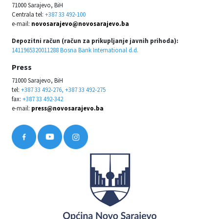
71000 Sarajevo, BiH
Centrala tel:
+387 33 492-100
e-mail:
novosarajevo@novosarajevo.ba
Depozitni račun (račun za prikupljanje javnih prihoda):
1411965320011288 Bosna Bank International d.d.
Press
71000 Sarajevo, BiH
tel:
+387 33 492-276, +387 33 492-275
fax:
+387 33 492-342
e-mail:
press@novosarajevo.ba