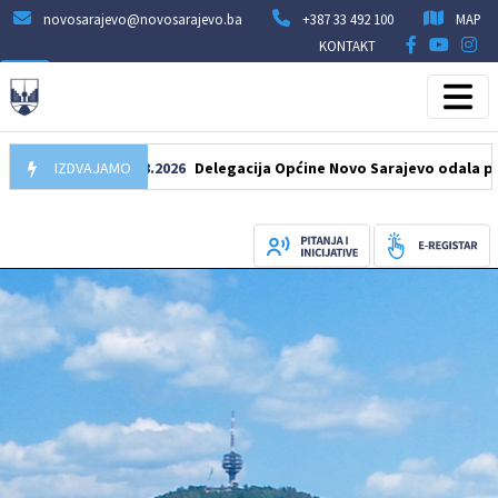
novosarajevo@novosarajevo.ba
+387 33 492 100
MAP
KONTAKT
IZDVAJAMO
07.08.2026
Delegacija Općine Novo Sarajevo odala počast še