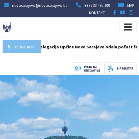
novosarajevo@novosarajevo.ba
+387 33 492 100
MAP
KONTAKT
7.08.2026
IZDVAJAMO
Delegacija Općine Novo Sarajevo odala počast šehidima i