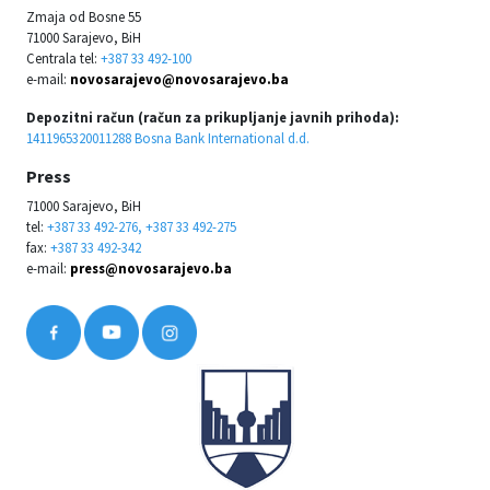
Zmaja od Bosne 55
71000 Sarajevo, BiH
Centrala tel:
+387 33 492-100
e-mail:
novosarajevo@novosarajevo.ba
Depozitni račun (račun za prikupljanje javnih prihoda):
1411965320011288 Bosna Bank International d.d.
Press
71000 Sarajevo, BiH
tel:
+387 33 492-276, +387 33 492-275
fax:
+387 33 492-342
e-mail:
press@novosarajevo.ba