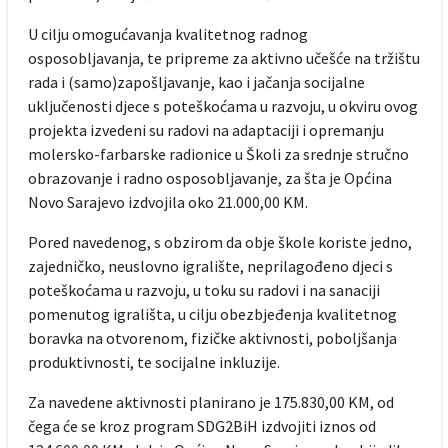
U cilju omogućavanja kvalitetnog radnog
osposobljavanja, te pripreme za aktivno učešće na tržištu
rada i (samo)zapošljavanje, kao i jačanja socijalne
uključenosti djece s poteškoćama u razvoju, u okviru ovog
projekta izvedeni su radovi na adaptaciji i opremanju
molersko-farbarske radionice u Školi za srednje stručno
obrazovanje i radno osposobljavanje, za šta je Općina
Novo Sarajevo izdvojila oko 21.000,00 KM.
Pored navedenog, s obzirom da obje škole koriste jedno,
zajedničko, neuslovno igralište, neprilagođeno djeci s
poteškoćama u razvoju, u toku su radovi i na sanaciji
pomenutog igrališta, u cilju obezbjeđenja kvalitetnog
boravka na otvorenom, fizičke aktivnosti, poboljšanja
produktivnosti, te socijalne inkluzije.
Za navedene aktivnosti planirano je 175.830,00 KM, od
čega će se kroz program SDG2BiH izdvojiti iznos od