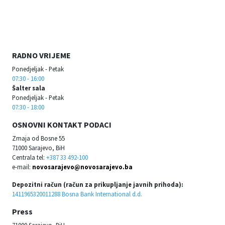
RADNO VRIJEME
Ponedjeljak - Petak
07:30 - 16:00
Šalter sala
Ponedjeljak - Petak
07:30 - 18:00
OSNOVNI KONTAKT PODACI
Zmaja od Bosne 55
71000 Sarajevo, BiH
Centrala tel:
+387 33 492-100
e-mail:
novosarajevo@novosarajevo.ba
Depozitni račun (račun za prikupljanje javnih prihoda):
1411965320011288 Bosna Bank International d.d.
Press