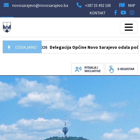
novosarajevo@novosarajevo.ba
+387 33 492 100
MAP
KONTAKT
07.08.2026
IZDVAJAMO
Delegacija Općine Novo Sarajevo odala počast šehi