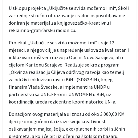
U sklopu projekta „Uključite se svi da možemo i mi“, Školi
za srednje stručno obrazovanje i radno osposobljavanje
doniran je materijal za knjigovezačko-kreativnu i
reklamno-grafičarsku radionicu.
Projekat „Uključite se svi da možemo i mi“ traje 12
mjeseci, a njegov cilj je unapređenje uslova za kvalitetan i
inkluzivan društveni razvoj u Općini Novo Sarajevo, ali i
cijelom Kantonu Sarajevo. Realizuje se kroz program
„Okvir za realizaciju Ciljeva održivog razvoja kao temelj
za održiv i inkluzivan rast u BiH" (SDG2BIH), kojeg
finansira Vlada Švedske, a implementira UNDP u
partnerstvu sa UNICEF-om i UNWOMEN u BiH, uz
koordinaciju ureda rezidentne koordinatorice UN-a.
Donacijom ovog materijala u iznosu od oko 3.000,00 KM
djeci je omogućeno da izraze svoju kreativnost
oslikavanjem majica, šolja, eko/platnenih torbi i sličnih
predmeta, a koji će biti izloženi na školskom bazaru.