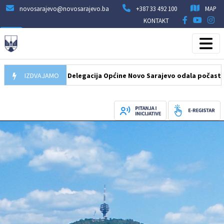
novosarajevo@novosarajevo.ba
+387 33 492 100
MAP
KONTAKT
07.08.2026
IZDVAJAMO
Delegacija Općine Novo Sarajevo odala počast šehidima 