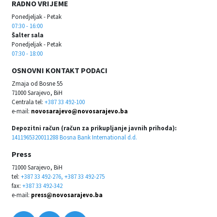
RADNO VRIJEME
Ponedjeljak - Petak
07:30 - 16:00
Šalter sala
Ponedjeljak - Petak
07:30 - 18:00
OSNOVNI KONTAKT PODACI
Zmaja od Bosne 55
71000 Sarajevo, BiH
Centrala tel:
+387 33 492-100
e-mail:
novosarajevo@novosarajevo.ba
Depozitni račun (račun za prikupljanje javnih prihoda):
1411965320011288 Bosna Bank International d.d.
Press
71000 Sarajevo, BiH
tel:
+387 33 492-276, +387 33 492-275
fax:
+387 33 492-342
e-mail:
press@novosarajevo.ba