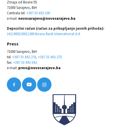
Zmaja od Bosne 55
71000 Sarajevo, BiH
Centrala tel:
+387 33 492-100
e-mail:
novosarajevo@novosarajevo.ba
Depozitni račun (račun za prikupljanje javnih prihoda):
1411965320011288 Bosna Bank International d.d.
Press
71000 Sarajevo, BiH
tel:
+387 33 492-276, +387 33 492-275
fax:
+387 33 492-342
e-mail:
press@novosarajevo.ba