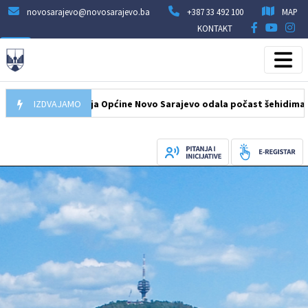
novosarajevo@novosarajevo.ba
+387 33 492 100
MAP
KONTAKT
026
Delegacija Općine Novo Sarajevo odala počast šehidima i pogin
IZDVAJAMO