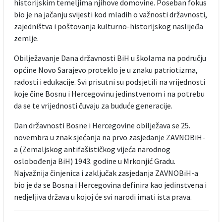
historijskim temeljima njihove domovine. Poseban fokus
bio je na jačanju svijesti kod mladih o važnosti državnosti,
zajedništva i poštovanja kulturno-historijskog naslijeđa
zemlje.
Obilježavanje Dana državnosti BiH u školama na području
općine Novo Sarajevo proteklo je u znaku patriotizma,
radosti i edukacije. Svi prisutni su podsjetili na vrijednosti
koje čine Bosnu i Hercegovinu jedinstvenom i na potrebu
da se te vrijednosti čuvaju za buduće generacije.
Dan državnosti Bosne i Hercegovine obilježava se 25.
novembra u znak sjećanja na prvo zasjedanje ZAVNOBiH-
a (Zemaljskog antifašističkog vijeća narodnog
oslobođenja BiH) 1943. godine u Mrkonjić Gradu.
Najvažnija činjenica i zaključak zasjedanja ZAVNOBiH-a
bio je da se Bosna i Hercegovina definira kao jedinstvena i
nedjeljiva država u kojoj će svi narodi imati ista prava.