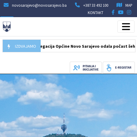
novosarajevo@novosarajevo.ba
+387 33 492 100
MAP
KONTAKT
7.08.2026
IZDVAJAMO
Delegacija Općine Novo Sarajevo odala počast šehidima i 