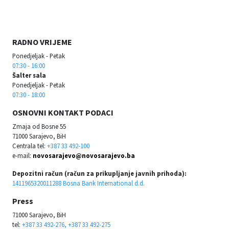
RADNO VRIJEME
Ponedjeljak - Petak
07:30 - 16:00
Šalter sala
Ponedjeljak - Petak
07:30 - 18:00
OSNOVNI KONTAKT PODACI
Zmaja od Bosne 55
71000 Sarajevo, BiH
Centrala tel:
+387 33 492-100
e-mail:
novosarajevo@novosarajevo.ba
Depozitni račun (račun za prikupljanje javnih prihoda):
1411965320011288 Bosna Bank International d.d.
Press
71000 Sarajevo, BiH
tel:
+387 33 492-276, +387 33 492-275