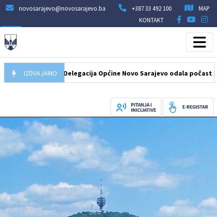
novosarajevo@novosarajevo.ba
+387 33 492 100
MAP
KONTAKT
07.08.2026
IZDVAJAMO
Delegacija Općine Novo Sarajevo odala počast šehidima