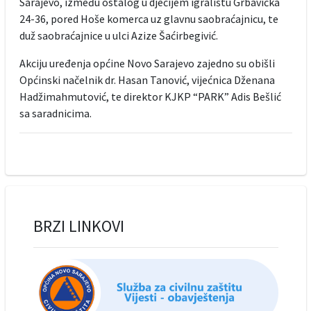
Sarajevo, između ostalog u dječijem igralištu Grbavička
24-36, pored Hoše komerca uz glavnu saobraćajnicu, te
duž saobraćajnice u ulci Azize Šaćirbegivić.
Akciju uređenja općine Novo Sarajevo zajedno su obišli
Općinski načelnik dr. Hasan Tanović, vijećnica Dženana
Hadžimahmutović, te direktor KJKP “PARK” Adis Bešlić
sa saradnicima.
BRZI LINKOVI