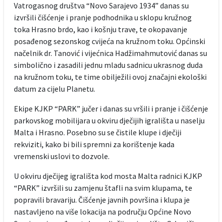
Vatrogasnog društva “Novo Sarajevo 1934” danas su
izvršili čišćenje i pranje podhodnika u sklopu kružnog
toka Hrasno brdo, kao i košnju trave, te okopavanje
posađenog sezonskog cvijeća na kružnom toku. Općinski
načelnik dr. Tanović i vijećnica Hadžimahmutović danas su
simbolično i zasadili jednu mladu sadnicu ukrasnog duda
na kružnom toku, te time obilježili ovoj značajni ekološki
datum za cijelu Planetu.
Ekipe KJKP “PARK” jučer i danas su vršili i pranje i čišćenje
parkovskog mobilijara u okviru dječijih igrališta u naselju
Malta i Hrasno. Posebno su se čistile klupe i dječiji
rekviziti, kako bi bili spremni za korištenje kada
vremenski uslovi to dozvole.
U okviru dječijeg igrališta kod mosta Malta radnici KJKP
“PARK” izvršili su zamjenu štafli na svim klupama, te
popravili bravariju. Čišćenje javnih površina i klupa je
nastavljeno na više lokacija na području Općine Novo