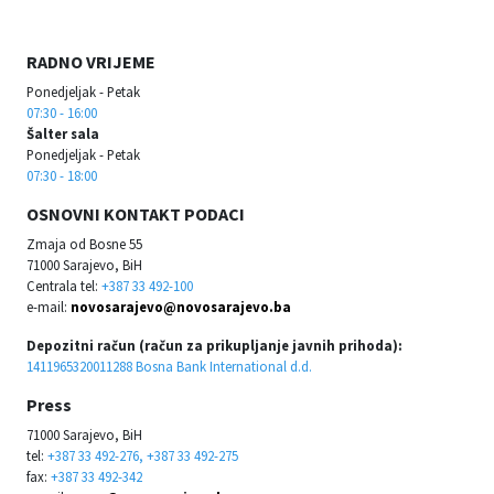
RADNO VRIJEME
Ponedjeljak - Petak
07:30 - 16:00
Šalter sala
Ponedjeljak - Petak
07:30 - 18:00
OSNOVNI KONTAKT PODACI
Zmaja od Bosne 55
71000 Sarajevo, BiH
Centrala tel:
+387 33 492-100
e-mail:
novosarajevo@novosarajevo.ba
Depozitni račun (račun za prikupljanje javnih prihoda):
1411965320011288 Bosna Bank International d.d.
Press
71000 Sarajevo, BiH
tel:
+387 33 492-276, +387 33 492-275
fax:
+387 33 492-342