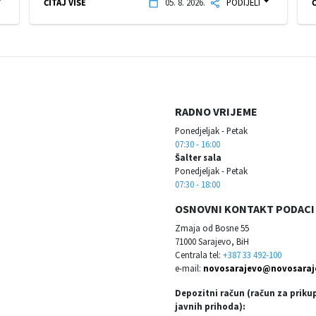
ČITAJ VIŠE
05. 8. 2026.
PODIJELI
Č
RADNO VRIJEME
Ponedjeljak - Petak
07:30 - 16:00
Šalter sala
Ponedjeljak - Petak
07:30 - 18:00
OSNOVNI KONTAKT PODACI
Zmaja od Bosne 55
71000 Sarajevo, BiH
Centrala tel:
+387 33 492-100
e-mail:
novosarajevo@novosaraj
Depozitni račun (račun za priku
javnih prihoda):