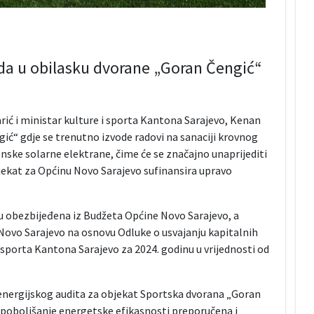
oda u obilasku dvorane „Goran Čengić“
ić i ministar kulture i sporta Kantona Sarajevo, Kenan
ić“ gdje se trenutno izvode radovi na sanaciji krovnog
onske solarne elektrane, čime će se značajno unaprijediti
jekat za Općinu Novo Sarajevo sufinansira upravo
su obezbijeđena iz Budžeta Općine Novo Sarajevo, a
i Novo Sarajevo na osnovu Odluke o usvajanju kapitalnih
 sporta Kantona Sarajevo za 2024. godinu u vrijednosti od
nergijskog audita za objekat Sportska dvorana „Goran
a poboljšanje energetske efikasnosti preporučena i