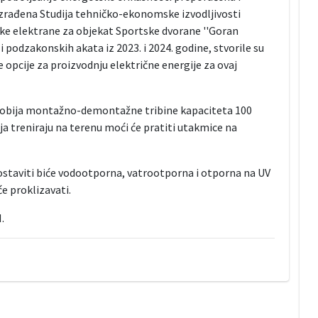
zrađena Studija tehničko-ekonomske izvodljivosti
ske elektrane za objekat Sportske dvorane ''Goran
 podzakonskih akata iz 2023. i 2024. godine, stvorile su
 opcije za proizvodnju električne energije za ovaj
t dobija montažno-demontažne tribine kapaciteta 100
oja treniraju na terenu moći će pratiti utakmice na
 postaviti biće vodootporna, vatrootporna i otporna na UV
e proklizavati.
M.