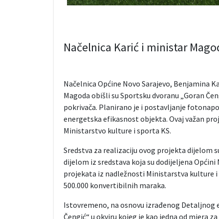
Načelnica Karić i ministar Mag
Načelnica Općine Novo Sarajevo, Benjamina Kar
Magoda obišli su Sportsku dvoranu „Goran Čeng
pokrivača. Planirano je i postavljanje fotonap
energetska efikasnost objekta. Ovaj važan pro
Ministarstvo kulture i sporta KS.
Sredstva za realizaciju ovog projekta dijelom 
dijelom iz sredstava koja su dodijeljena Općin
projekata iz nadležnosti Ministarstva kulture i
500.000 konvertibilnih maraka.
Istovremeno, na osnovu izrađenog Detaljnog e
Čengić“ u okviru kojeg je kao jedna od mjera z