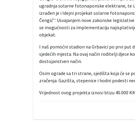
ugradnja solarne fotonaponske elektrane, te i
izrađen je i Idejni projekat solarne fotonapon
Čengić''. Usvajanjem nove zakonske legislative i
se mogućnosti za implementaciju najisplativije
objekat.
I naš pomoćni stadion na Grbavici po prvi pu
sjedećih mjesta. Na ovaj način roditelji djece k
dostojanstven način.
Osim ograde sa tri strane, sjedišta koja će se
zračenja. Gazišta, stepenice i hodni podesti neć
Vrijednost ovog projekta iznosi blizu 40.000 K