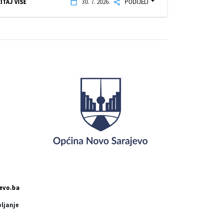
ITAJ VIŠE
30. 7. 2026.
PODIJELI
evo.ba
pljanje