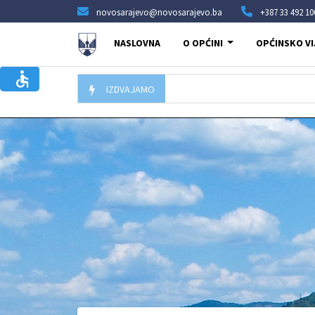
novosarajevo@novosarajevo.ba
+387 33 492 10
NASLOVNA
O OPĆINI
OPĆINSKO VI
IZDVAJAMO