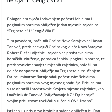
heroja” i “Čengić Vila I”
Polaganjem cvjeća i odavanjem počasti šehidima i
poginulim borcima obilježen je dan mjesnih zajednica
“Trg heroja” i “Čengić Vila I”.
Tim povodom, načelnik Općine Novo Sarajevo dr. Hasan
Tanović, predsjedavajući Općinskog vijeća Novo Sarajevo
Robert Pleše i vijećnici, zajedno da predstavnicima
boračkih udruženja, porodica šehida i poginulih boraca, te
predstavnicima savjeta mjesnih zajednica, položili su
cvijeće na spomen-obilježje na Trgu heroja, te učenjem
Fatihe i minutom šutnje odali počast svim šehidima i
poginulim borcima ovog mjesnog područja. Prisutnima
su se obratili i predstavnici Savjeta mjesne zajednice, kao
i načelnik dr. Tanović. Ovilježavanje MZ “Trg heroja”
svojim prisustvom uveličali su učenici OŠ “Hrasno”.
Isti dan, uz prisustvo brojnih građana obilježen je i Dan