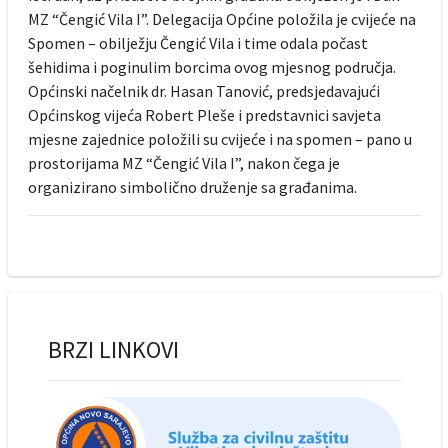
MZ “Čengić Vila I”. Delegacija Općine položila je cvijeće na
Spomen – obilježju Čengić Vila i time odala počast
šehidima i poginulim borcima ovog mjesnog područja.
Općinski načelnik dr. Hasan Tanović, predsjedavajući
Općinskog vijeća Robert Pleše i predstavnici savjeta
mjesne zajednice položili su cvijeće i na spomen – pano u
prostorijama MZ “Čengić Vila I”, nakon čega je
organizirano simbolično druženje sa građanima.
BRZI LINKOVI