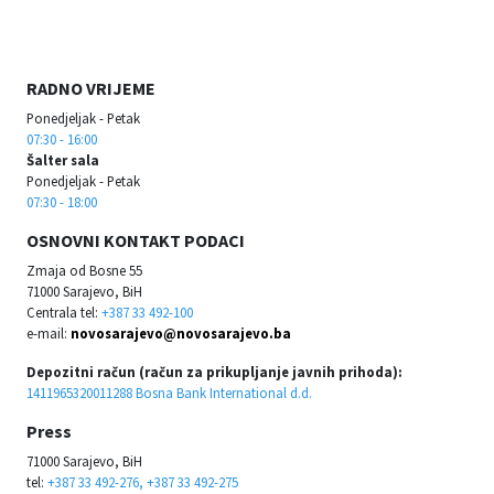
RADNO VRIJEME
Ponedjeljak - Petak
07:30 - 16:00
Šalter sala
Ponedjeljak - Petak
07:30 - 18:00
OSNOVNI KONTAKT PODACI
Zmaja od Bosne 55
71000 Sarajevo, BiH
Centrala tel:
+387 33 492-100
e-mail:
novosarajevo@novosarajevo.ba
Depozitni račun (račun za prikupljanje javnih prihoda):
1411965320011288 Bosna Bank International d.d.
Press
71000 Sarajevo, BiH
tel:
+387 33 492-276, +387 33 492-275