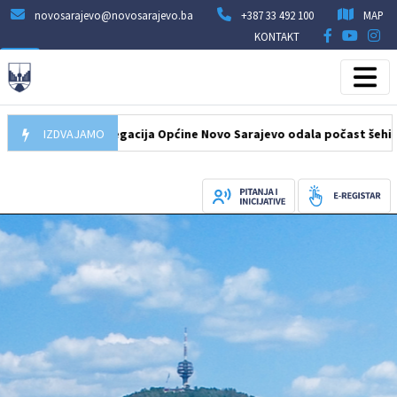
novosarajevo@novosarajevo.ba
+387 33 492 100
MAP
KONTAKT
.08.2026
IZDVAJAMO
Delegacija Općine Novo Sarajevo odala počast šehidima i 