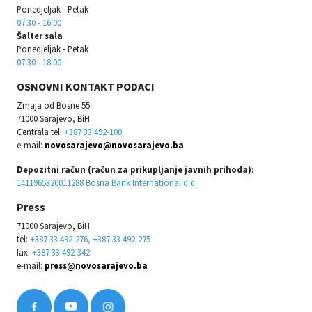
Ponedjeljak - Petak
07:30 - 16:00
Šalter sala
Ponedjeljak - Petak
07:30 - 18:00
OSNOVNI KONTAKT PODACI
Zmaja od Bosne 55
71000 Sarajevo, BiH
Centrala tel:
+387 33 492-100
e-mail:
novosarajevo@novosarajevo.ba
Depozitni račun (račun za prikupljanje javnih prihoda):
1411965320011288 Bosna Bank International d.d.
Press
71000 Sarajevo, BiH
tel:
+387 33 492-276, +387 33 492-275
fax:
+387 33 492-342
e-mail:
press@novosarajevo.ba