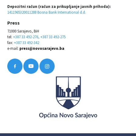
Depozitni račun (račun za prikupljanje javnih prihoda):
1411965320011288 Bosna Bank International d.d.
Press
71000 Sarajevo, BiH
tel:
+387 33 492-276, +387 33 492-275
fax:
+387 33 492-342
e-mail:
press@novosarajevo.ba