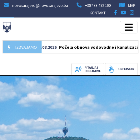
novosarajevo@novosarajevo.ba
+387 33 492 100
MAP
KONTAKT
IZDVAJAMO
05.08.2026
Počela obnova vodovodne i kanalizacione mrež