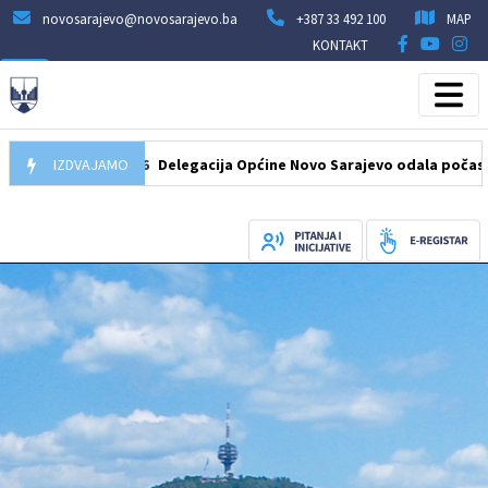
novosarajevo@novosarajevo.ba
+387 33 492 100
MAP
KONTAKT
07.08.2026
IZDVAJAMO
Delegacija Općine Novo Sarajevo odala počast šehidi