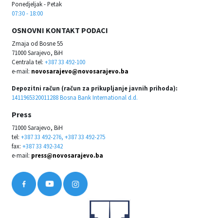
Ponedjeljak - Petak
07:30 - 18:00
OSNOVNI KONTAKT PODACI
Zmaja od Bosne 55
71000 Sarajevo, BiH
Centrala tel:
+387 33 492-100
e-mail:
novosarajevo@novosarajevo.ba
Depozitni račun (račun za prikupljanje javnih prihoda):
1411965320011288 Bosna Bank International d.d.
Press
71000 Sarajevo, BiH
tel:
+387 33 492-276, +387 33 492-275
fax:
+387 33 492-342
e-mail:
press@novosarajevo.ba