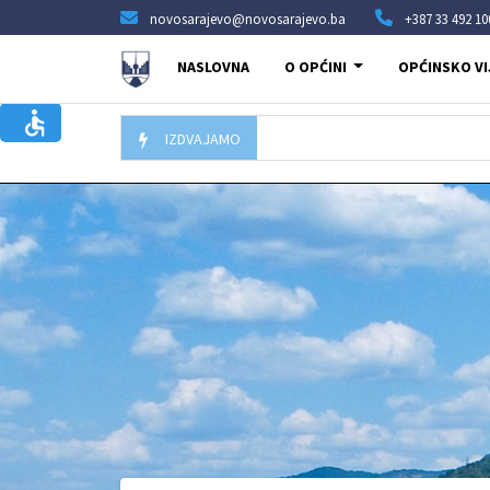
novosarajevo@novosarajevo.ba
+387 33 492 10
NASLOVNA
O OPĆINI
OPĆINSKO VI
IZDVAJAMO