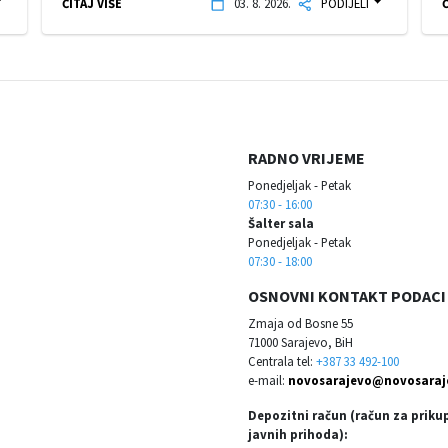
ČITAJ VIŠE
03. 8. 2026.
PODIJELI
Č
RADNO VRIJEME
Ponedjeljak - Petak
07:30 - 16:00
Šalter sala
Ponedjeljak - Petak
07:30 - 18:00
OSNOVNI KONTAKT PODACI
Zmaja od Bosne 55
71000 Sarajevo, BiH
Centrala tel:
+387 33 492-100
e-mail:
novosarajevo@novosaraj
Depozitni račun (račun za priku
javnih prihoda):