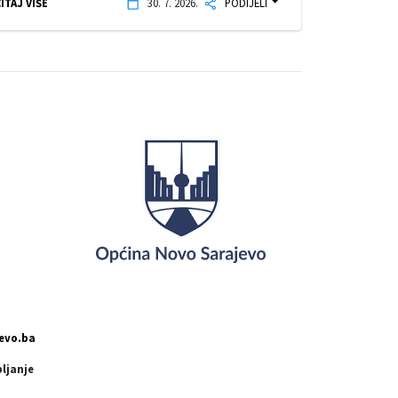
ITAJ VIŠE
30. 7. 2026.
PODIJELI
evo.ba
pljanje