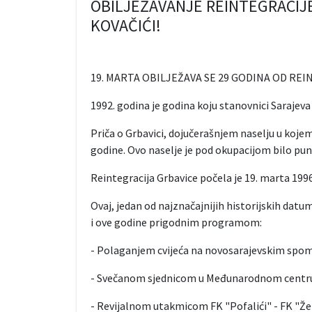
OBILJEŽAVANJE REINTEGRACIJE
KOVAČIĆI!
19. MARTA OBILJEŽAVA SE 29 GODINA OD REI
1992. godina je godina koju stanovnici Sarajeva
Priča o Grbavici, dojučerašnjem naselju u kojem s
godine. Ovo naselje je pod okupacijom bilo pune
Reintegracija Grbavice počela je 19. marta 1996
Ovaj, jedan od najznačajnijih historijskih datum
i ove godine prigodnim programom:
- Polaganjem cvijeća na novosarajevskim spom
- Svečanom sjednicom u Međunarodnom centru 
- Revijalnom utakmicom FK "Pofalići" - FK "Ž