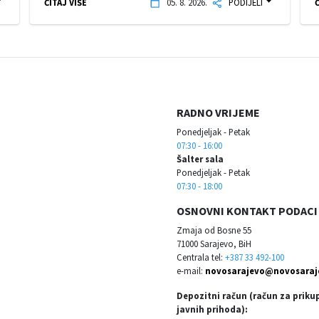
ČITAJ VIŠE
05. 8. 2026.
PODIJELI
Č
RADNO VRIJEME
Ponedjeljak - Petak
07:30 - 16:00
Šalter sala
Ponedjeljak - Petak
07:30 - 18:00
OSNOVNI KONTAKT PODACI
Zmaja od Bosne 55
71000 Sarajevo, BiH
Centrala tel:
+387 33 492-100
e-mail:
novosarajevo@novosaraj
Depozitni račun (račun za priku
javnih prihoda):