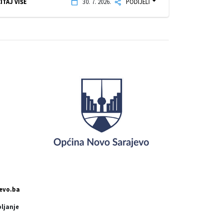
ITAJ VIŠE
30. 7. 2026.
PODIJELI
evo.ba
pljanje