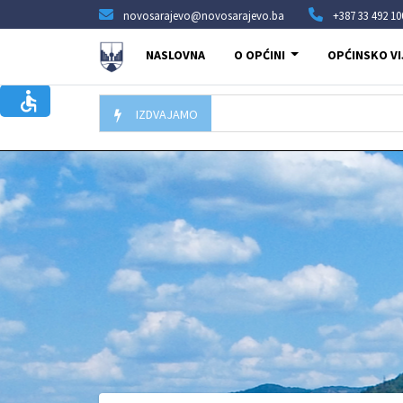
novosarajevo@novosarajevo.ba
+387 33 492 10
NASLOVNA
O OPĆINI
OPĆINSKO VI
IZDVAJAMO