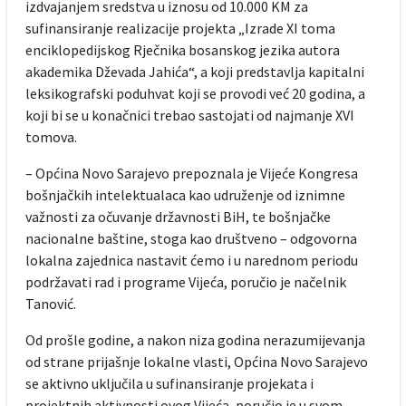
izdvajanjem sredstva u iznosu od 10.000 KM za
sufinansiranje realizacije projekta „Izrade XI toma
enciklopedijskog Rječnika bosanskog jezika autora
akademika Dževada Jahića“, a koji predstavlja kapitalni
leksikografski poduhvat koji se provodi već 20 godina, a
koji bi se u konačnici trebao sastojati od najmanje XVI
tomova.
– Općina Novo Sarajevo prepoznala je Vijeće Kongresa
bošnjačkih intelektualaca kao udruženje od iznimne
važnosti za očuvanje državnosti BiH, te bošnjačke
nacionalne baštine, stoga kao društveno – odgovorna
lokalna zajednica nastavit ćemo i u narednom periodu
podržavati rad i programe Vijeća, poručio je načelnik
Tanović.
Od prošle godine, a nakon niza godina nerazumijevanja
od strane prijašnje lokalne vlasti, Općina Novo Sarajevo
se aktivno uključila u sufinansiranje projekata i
projektnih aktivnosti ovog Vijeća, poručio je u svom