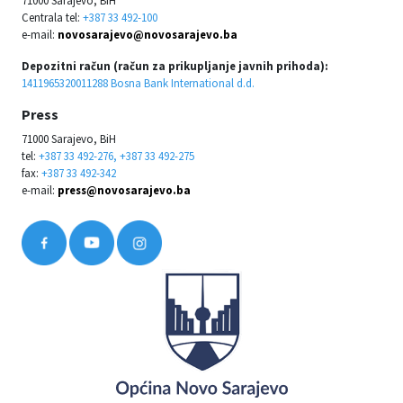
Centrala tel:
+387 33 492-100
e-mail:
novosarajevo@novosarajevo.ba
Depozitni račun (račun za prikupljanje javnih prihoda):
1411965320011288 Bosna Bank International d.d.
Press
71000 Sarajevo, BiH
tel:
+387 33 492-276, +387 33 492-275
fax:
+387 33 492-342
e-mail:
press@novosarajevo.ba