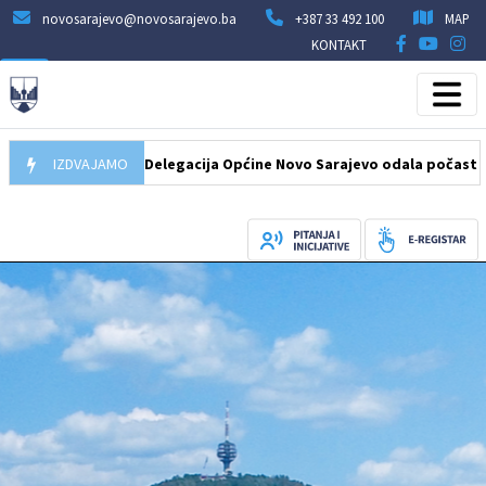
novosarajevo@novosarajevo.ba
+387 33 492 100
MAP
KONTAKT
07.08.2026
IZDVAJAMO
Delegacija Općine Novo Sarajevo odala počast šehidima