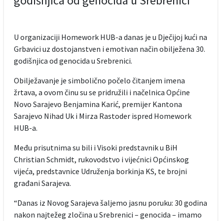
godišnjica od genocida u Srebrenici
U organizaciji Homework HUB-a danas je u Dječijoj kući na
Grbavici uz dostojanstven i emotivan način obilježena 30.
godišnjica od genocida u Srebrenici.
Obilježavanje je simbolično počelo čitanjem imena
žrtava, a ovom činu su se pridružili i načelnica Općine
Novo Sarajevo Benjamina Karić, premijer Kantona
Sarajevo Nihad Uk i Mirza Rastoder ispred Homework
HUB-a.
Među prisutnima su bili i Visoki predstavnik u BiH
Christian Schmidt, rukovodstvo i vijećnici Općinskog
vijeća, predstavnice Udruženja borkinja KS, te brojni
građani Sarajeva.
“Danas iz Novog Sarajeva šaljemo jasnu poruku: 30 godina
nakon najtežeg zločina u Srebrenici – genocida – imamo