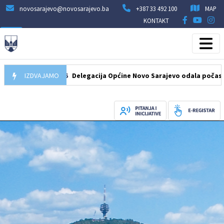
novosarajevo@novosarajevo.ba
+387 33 492 100
MAP
KONTAKT
07.08.2026
IZDVAJAMO
Delegacija Općine Novo Sarajevo odala počast šehidim