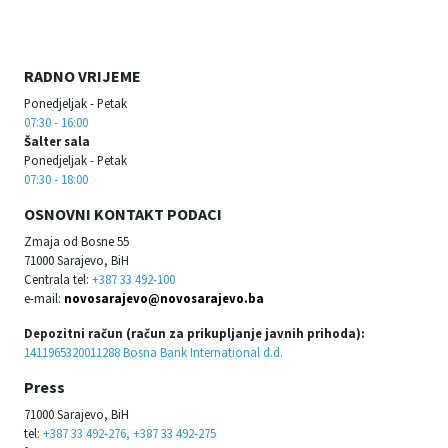
RADNO VRIJEME
Ponedjeljak - Petak
07:30 - 16:00
Šalter sala
Ponedjeljak - Petak
07:30 - 18:00
OSNOVNI KONTAKT PODACI
Zmaja od Bosne 55
71000 Sarajevo, BiH
Centrala tel:
+387 33 492-100
e-mail:
novosarajevo@novosarajevo.ba
Depozitni račun (račun za prikupljanje javnih prihoda):
1411965320011288 Bosna Bank International d.d.
Press
71000 Sarajevo, BiH
tel:
+387 33 492-276, +387 33 492-275