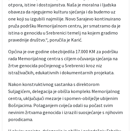
otpora, istine i dostojanstva. Naša je moralna i ljudska
obaveza da njegujemo kulturu sjećanja i da budemo uz
one koji su izgubili najmilije. Novo Sarajevo kontinuirano
pruža podršku Memorijalnom centru, jer smatramo da je
istina o genocidu u Srebrenici temelj na kojem gradimo
pravednije društvo.“, poručila je Karić.
Općina je ove godine obezbijedila 17.000 KM za podršku
rada Memorijalnog centra s ciljem očuvanja sjećanja na
žrtve genocida počinjenog u Srebrenici kroz niz
istraživačkih, edukativnih i dokumentarnih projekata.
Nakon konstruktivnog sastanka s direktorom
Suljagićem, delegacija je obišla kompleks Memorijalnog
centra, uključujući mezarje i spomen-obilježje ubijenim
Bošnjacima. Polaganjem cvijeća odali su počast svim
nevinim žrtvama genocida i izrazili suosjećanje s njihovim
porodicama.
U okviru posjete, delegacija je obišla i nekadašnju Fabriku