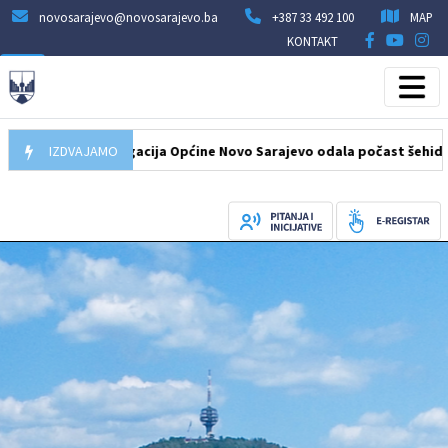
novosarajevo@novosarajevo.ba
+387 33 492 100
MAP
KONTAKT
08.2026
IZDVAJAMO
Delegacija Općine Novo Sarajevo odala počast šehidima i p