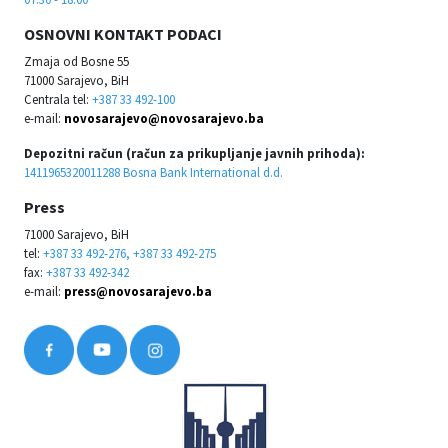
OSNOVNI KONTAKT PODACI
Zmaja od Bosne 55
71000 Sarajevo, BiH
Centrala tel:
+387 33 492-100
e-mail:
novosarajevo@novosarajevo.ba
Depozitni račun (račun za prikupljanje javnih prihoda):
1411965320011288 Bosna Bank International d.d.
Press
71000 Sarajevo, BiH
tel:
+387 33 492-276, +387 33 492-275
fax:
+387 33 492-342
e-mail:
press@novosarajevo.ba