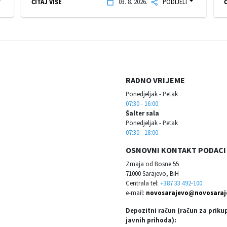
ČITAJ VIŠE
03. 8. 2026.
PODIJELI
Č
RADNO VRIJEME
Ponedjeljak - Petak
07:30 - 16:00
Šalter sala
Ponedjeljak - Petak
07:30 - 18:00
OSNOVNI KONTAKT PODACI
Zmaja od Bosne 55
71000 Sarajevo, BiH
Centrala tel:
+387 33 492-100
e-mail:
novosarajevo@novosaraj
Depozitni račun (račun za priku
javnih prihoda):