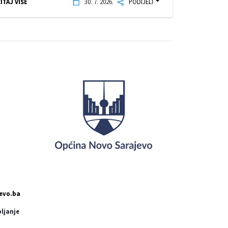
ITAJ VIŠE
30. 7. 2026.
PODIJELI
evo.ba
pljanje