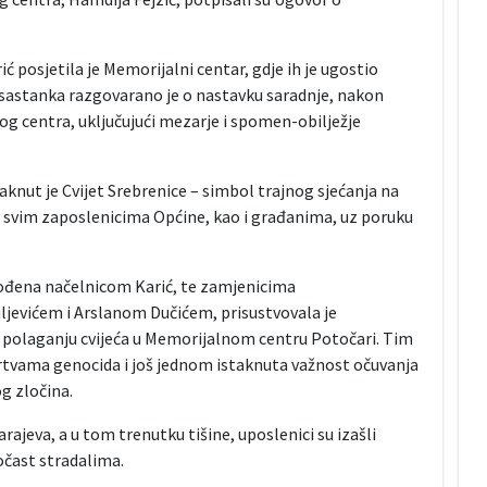
 posjetila je Memorijalni centar, gdje ih je ugostio
sastanka razgovarano je o nastavku saradnje, nakon
g centra, uključujući mezarje i spomen-obilježje
aknut je Cvijet Srebrenice – simbol trajnog sjećanja na
n i svim zaposlenicima Općine, kao i građanima, uz poruku
vođena načelnicom Karić, te zamjenicima
jevićem i Arslanom Dučićem, prisustvovala je
i polaganju cvijeća u Memorijalnom centru Potočari. Tim
tvama genocida i još jednom istaknuta važnost očuvanja
og zločina.
arajeva, a u tom trenutku tišine, uposlenici su izašli
očast stradalima.