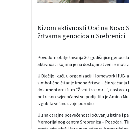
Nizom aktivnosti Općina Novo S
žrtvama genocida u Srebrenici
Povodom obilježavanja 30. godišnjice genocida u
aktivnosti kojima je na dostojanstven i emoti
U Dječijoj kući, u organizaciji Homework HUB-a
simbolično čitanje imena žrtava – čin sjećanja k
dokumentarni film “Život iza smrti”, nastao u 
potresno svjedočanstvo podijelila je Amina Muj
izgubila većinu svoje porodice.
U znak trajne posvećenosti očuvanju istine i p
Memorijalnog centra Srebrenica – Potočari. T
predsjedavajući Upravnog odbora Memorijalnog 