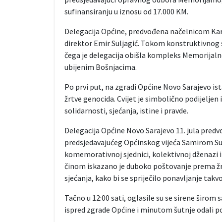
sufinansiranju u iznosu od 17.000 KM.
Delegacija Općine, predvođena načelnicom Karić
direktor Emir Suljagić. Tokom konstruktivnog 
čega je delegacija obišla kompleks Memorijalno
ubijenim Bošnjacima.
Po prvi put, na zgradi Općine Novo Sarajevo ist
žrtve genocida. Cvijet je simbolično podijelje
solidarnosti, sjećanja, istine i pravde.
Delegacija Općine Novo Sarajevo 11. jula pred
predsjedavajućeg Općinskog vijeća Samirom Sul
komemorativnoj sjednici, kolektivnoj dženazi 
činom iskazano je duboko poštovanje prema žr
sjećanja, kako bi se spriječilo ponavljanje takv
Tačno u 12:00 sati, oglasile su se sirene širom s
ispred zgrade Općine i minutom šutnje odali p