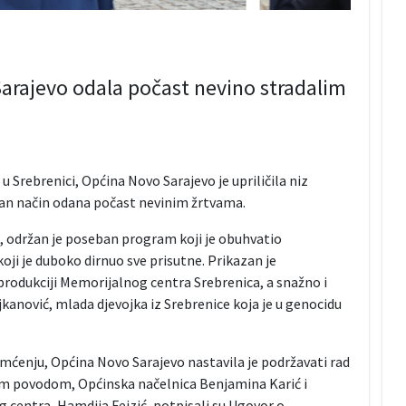
arajevo odala počast nevino stradalim
 Srebrenici, Općina Novo Sarajevo je upriličila niz
van način odana počast nevinim žrtvama.
, održan je poseban program koji je obuhvatio
oji je duboko dirnuo sve prisutne. Prikazan je
produkciji Memorijalnog centra Srebrenica, a snažno i
kanović, mlada djevojka iz Srebrenice koja je u genocidu
amćenju, Općina Novo Sarajevo nastavila je podržavati rad
im povodom, Općinska načelnica Benjamina Karić i
centra, Hamdija Fejzić, potpisali su Ugovor o