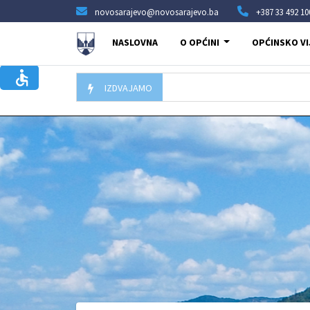
novosarajevo@novosarajevo.ba
+387 33 492 10
NASLOVNA
O OPĆINI
OPĆINSKO VI
IZDVAJAMO