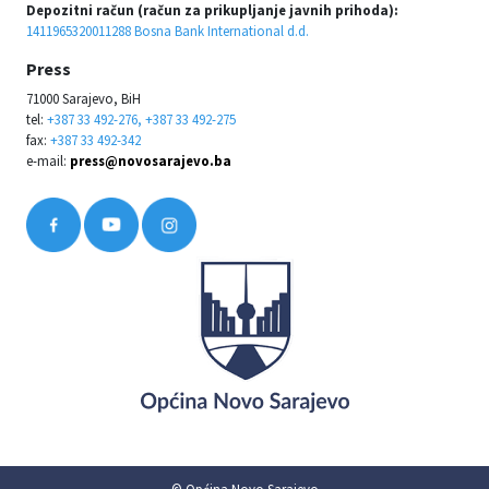
Depozitni račun (račun za prikupljanje javnih prihoda):
1411965320011288 Bosna Bank International d.d.
Press
71000 Sarajevo, BiH
tel:
+387 33 492-276, +387 33 492-275
fax:
+387 33 492-342
e-mail:
press@novosarajevo.ba
© Općina Novo Sarajevo