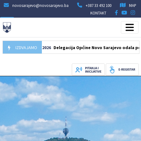
novosarajevo@novosarajevo.ba
+387 33 492 100
MAP
KONTAKT
IZDVAJAMO
07.08.2026
Delegacija Općine Novo Sarajevo odala počast šeh