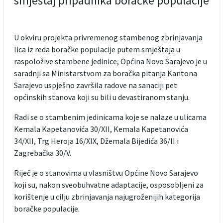
smještaj pripadnika boračke populacije
U okviru projekta privremenog stambenog zbrinjavanja
lica iz reda boračke populacije putem smještaja u
raspoložive stambene jedinice, Općina Novo Sarajevo je u
saradnji sa Ministarstvom za boračka pitanja Kantona
Sarajevo uspješno završila radove na sanaciji pet
općinskih stanova koji su bili u devastiranom stanju.
Radi se o stambenim jedinicama koje se nalaze u ulicama
Kemala Kapetanovića 30/XII, Kemala Kapetanovića
34/XII, Trg Heroja 16/XIX, Džemala Bijedića 36/II i
Zagrebačka 30/V.
Riječ je o stanovima u vlasništvu Općine Novo Sarajevo
koji su, nakon sveobuhvatne adaptacije, osposobljeni za
korištenje u cilju zbrinjavanja najugroženijih kategorija
boračke populacije.