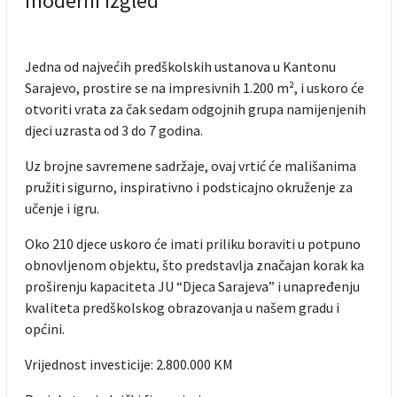
moderni izgled
Jedna od najvećih predškolskih ustanova u Kantonu
Sarajevo, prostire se na impresivnih 1.200 m², i uskoro će
otvoriti vrata za čak sedam odgojnih grupa namijenjenih
djeci uzrasta od 3 do 7 godina.
Uz brojne savremene sadržaje, ovaj vrtić će mališanima
pružiti sigurno, inspirativno i podsticajno okruženje za
učenje i igru.
Oko 210 djece uskoro će imati priliku boraviti u potpuno
obnovljenom objektu, što predstavlja značajan korak ka
proširenju kapaciteta JU “Djeca Sarajeva” i unapređenju
kvaliteta predškolskog obrazovanja u našem gradu i
općini.
Vrijednost investicije: 2.800.000 KM