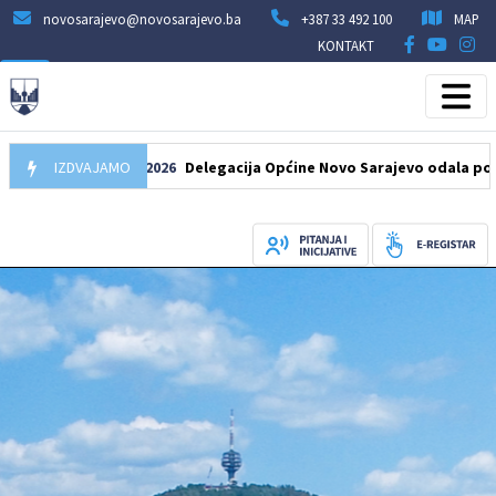
novosarajevo@novosarajevo.ba
+387 33 492 100
MAP
KONTAKT
IZDVAJAMO
07.08.2026
Delegacija Općine Novo Sarajevo odala počast šeh