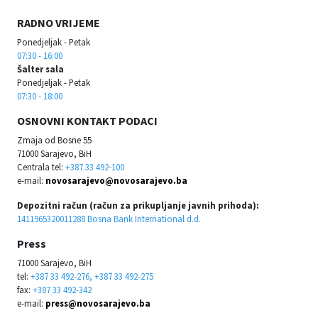
RADNO VRIJEME
Ponedjeljak - Petak
07:30 - 16:00
Šalter sala
Ponedjeljak - Petak
07:30 - 18:00
OSNOVNI KONTAKT PODACI
Zmaja od Bosne 55
71000 Sarajevo, BiH
Centrala tel:
+387 33 492-100
e-mail:
novosarajevo@novosarajevo.ba
Depozitni račun (račun za prikupljanje javnih prihoda):
1411965320011288 Bosna Bank International d.d.
Press
71000 Sarajevo, BiH
tel:
+387 33 492-276, +387 33 492-275
fax:
+387 33 492-342
e-mail:
press@novosarajevo.ba