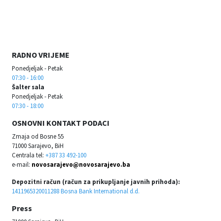
RADNO VRIJEME
Ponedjeljak - Petak
07:30 - 16:00
Šalter sala
Ponedjeljak - Petak
07:30 - 18:00
OSNOVNI KONTAKT PODACI
Zmaja od Bosne 55
71000 Sarajevo, BiH
Centrala tel:
+387 33 492-100
e-mail:
novosarajevo@novosarajevo.ba
Depozitni račun (račun za prikupljanje javnih prihoda):
1411965320011288 Bosna Bank International d.d.
Press