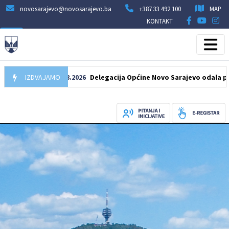
novosarajevo@novosarajevo.ba
+387 33 492 100
MAP
KONTAKT
IZDVAJAMO
07.08.2026
Delegacija Općine Novo Sarajevo odala počast š