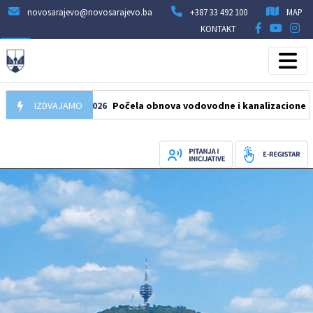
novosarajevo@novosarajevo.ba
+387 33 492 100
MAP
KONTAKT
IZDVAJAMO
05.08.2026
Počela obnova vodovodne i kanalizacione mreže u u