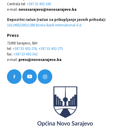
Centrala tel:
+387 33 492-100
e-mail:
novosarajevo@novosarajevo.ba
Depozitni račun (račun za prikupljanje javnih prihoda):
1411965320011288 Bosna Bank International d.d.
Press
71000 Sarajevo, BiH
tel:
+387 33 492-276, +387 33 492-275
fax:
+387 33 492-342
e-mail:
press@novosarajevo.ba