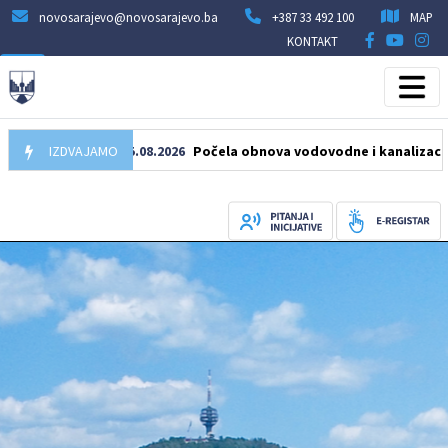
novosarajevo@novosarajevo.ba
+387 33 492 100
MAP
KONTAKT
IZDVAJAMO
05.08.2026
Počela obnova vodovodne i kanalizacione mreže