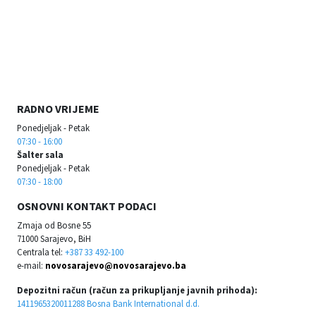
RADNO VRIJEME
Ponedjeljak - Petak
07:30 - 16:00
Šalter sala
Ponedjeljak - Petak
07:30 - 18:00
OSNOVNI KONTAKT PODACI
Zmaja od Bosne 55
71000 Sarajevo, BiH
Centrala tel:
+387 33 492-100
e-mail:
novosarajevo@novosarajevo.ba
Depozitni račun (račun za prikupljanje javnih prihoda):
1411965320011288 Bosna Bank International d.d.