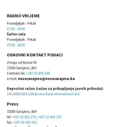
RADNO VRIJEME
Ponedjeljak - Petak
07:30 - 16:00
Šalter sala
Ponedjeljak - Petak
07:30 - 18:00
OSNOVNI KONTAKT PODACI
Zmaja od Bosne 55
71000 Sarajevo, BiH
Centrala tel:
+387 33 492-100
e-mail:
novosarajevo@novosarajevo.ba
Depozitni račun (račun za prikupljanje javnih prihoda):
1411965320011288 Bosna Bank International d.d.
Press
71000 Sarajevo, BiH
tel:
+387 33 492-276, +387 33 492-275
fax:
+387 33 492-342