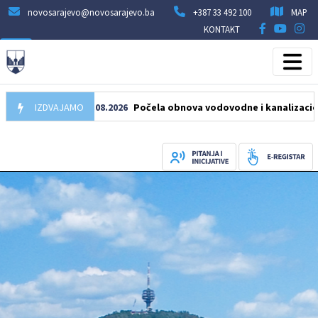
novosarajevo@novosarajevo.ba
+387 33 492 100
MAP
KONTAKT
IZDVAJAMO
05.08.2026
Počela obnova vodovodne i kanalizacione mre