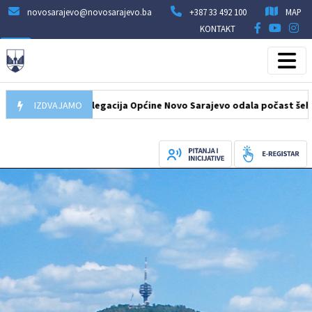
novosarajevo@novosarajevo.ba
+387 33 492 100
MAP
KONTAKT
.08.2026
IZDVAJAMO
Delegacija Općine Novo Sarajevo odala počast šehidima i 