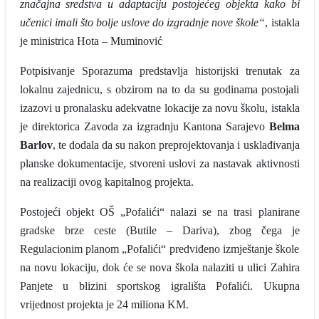
značajna sredstva u adaptaciju postojećeg objekta kako bi
učenici imali što bolje uslove do izgradnje nove škole“
, istakla
je ministrica Hota – Muminović
Potpisivanje Sporazuma predstavlja historijski trenutak za
lokalnu zajednicu, s obzirom na to da su godinama postojali
izazovi u pronalasku adekvatne lokacije za novu školu, istakla
je direktorica Zavoda za izgradnju Kantona Sarajevo
Belma
Barlov
, te dodala da su nakon preprojektovanja i usklađivanja
planske dokumentacije, stvoreni uslovi za nastavak aktivnosti
na realizaciji ovog kapitalnog projekta.
Postojeći objekt OŠ „Pofalići“ nalazi se na trasi planirane
gradske brze ceste (Butile – Dariva), zbog čega je
Regulacionim planom „Pofalići“ predviđeno izmještanje škole
na novu lokaciju, dok će se nova škola nalaziti u ulici Zahira
Panjete u blizini sportskog igrališta Pofalići. Ukupna
vrijednost projekta je 24 miliona KM.