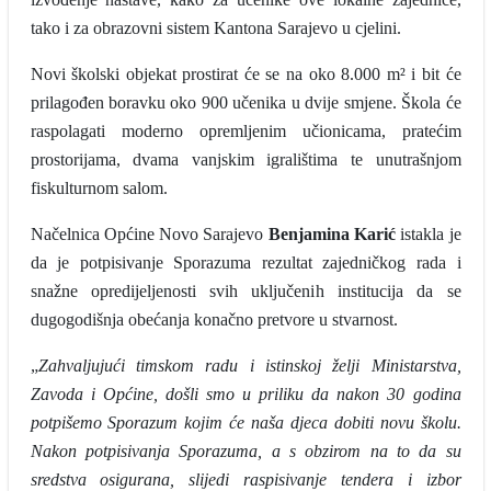
tako i za obrazovni sistem Kantona Sarajevo u cjelini.
Novi školski objekat prostirat će se na oko 8.000 m² i bit će
prilagođen boravku oko 900 učenika u dvije smjene. Škola će
raspolagati moderno opremljenim učionicama, pratećim
prostorijama, dvama vanjskim igralištima te unutrašnjom
fiskulturnom salom.
Načelnica Općine Novo Sarajevo
Benjamina Karić
istakla je
da je potpisivanje Sporazuma rezultat zajedničkog rada i
snažne opredijeljenosti svih uključenih institucija da se
dugogodišnja obećanja konačno pretvore u stvarnost.
„
Zahvaljujući timskom radu i istinskoj želji Ministarstva,
Zavoda i Općine, došli smo u priliku da nakon 30 godina
potpišemo Sporazum kojim će naša djeca dobiti novu školu.
Nakon potpisivanja Sporazuma, a s obzirom na to da su
sredstva osigurana, slijedi raspisivanje tendera i izbor