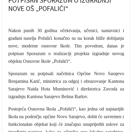
POTPISAN SPORAZUM O IZGRADNJI
NOVE OŠ „POFALIĆI“
Nakon punih 30 godina očekivanja, učenici, nastavnici i
građani naselja Pofalići konačno su na korak bliže dobijanju
nove, moderne osnovne škole. Tim povodom, danas je
potpisan Sporazum o realizaciji projekta izgradnje novog
objekta Osnovne škole „Pofalići“.
Sporazum su potpisali načelnica Općine Novo Sarajevo
Benjamina Karić, ministrica za odgoj i obrazovanje Kantona
Sarajevo Naida Hota Muminović i direktorica Zavoda za
izgradnju Kantona Sarajevo Belma Barlov.
Postojeća Osnovna škola „Pofalići“, kao jedna od najstarijih
škola na području općine Novo Sarajevo, dobit će savremen i
funkcionalan objekat koji će značajno unaprijediti uslove za
izvođenje nastave, kako za učenike ove lokalne zajednice,