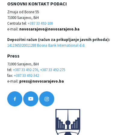
OSNOVNI KONTAKT PODACI
Zmaja od Bosne 55
71000 Sarajevo, BiH
Centrala tel:
+387 33 492-100
e-mail:
novosarajevo@novosarajevo.ba
Depozitni račun (račun za prikupljanje javnih prihoda):
1411965320011288 Bosna Bank International d.d.
Press
71000 Sarajevo, BiH
tel:
+387 33 492-276, +387 33 492-275
fax:
+387 33 492-342
e-mail:
press@novosarajevo.ba