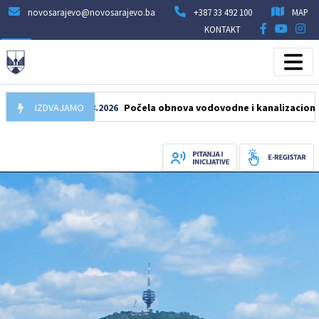
novosarajevo@novosarajevo.ba
+387 33 492 100
MAP
KONTAKT
IZDVAJAMO
05.08.2026
Počela obnova vodovodne i kanalizacione mreže u