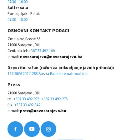
07:30 - 16:00
Šalter sala
Ponedjeljak - Petak
07:30 - 18:00
OSNOVNI KONTAKT PODACI
Zmaja od Bosne 55
71000 Sarajevo, BiH
Centrala tel:
+387 33 492-100
e-mail:
novosarajevo@novosarajevo.ba
Depozitni račun (račun za prikupljanje javnih prihoda):
1411965320011288 Bosna Bank International d.d.
Press
71000 Sarajevo, BiH
tel:
+387 33 492-276, +387 33 492-275
fax:
+387 33 492-342
e-mail:
press@novosarajevo.ba