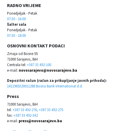
RADNO VRIJEME
Ponedjeljak - Petak
07:30 - 16:00
Šalter sala
Ponedjeljak - Petak
07:30 - 18:00
OSNOVNI KONTAKT PODACI
Zmaja od Bosne 55
71000 Sarajevo, BiH
Centrala tel:
+387 33 492-100
e-mail:
novosarajevo@novosarajevo.ba
Depozitni račun (račun za prikupljanje javnih prihoda):
1411965320011288 Bosna Bank International d.d.
Press
71000 Sarajevo, BiH
tel:
+387 33 492-276, +387 33 492-275
fax:
+387 33 492-342
e-mail:
press@novosarajevo.ba