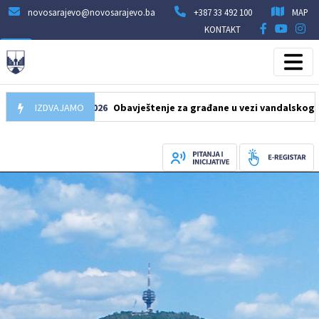
novosarajevo@novosarajevo.ba
+387 33 492 100
MAP
KONTAKT
10.08.2026
IZDVAJAMO
Obavještenje za građane u vezi vandalskog oštećenj