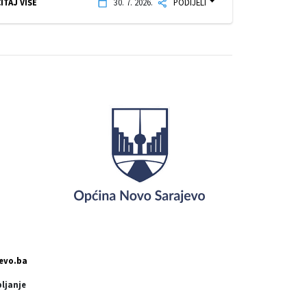
ITAJ VIŠE
30. 7. 2026.
PODIJELI
evo.ba
pljanje