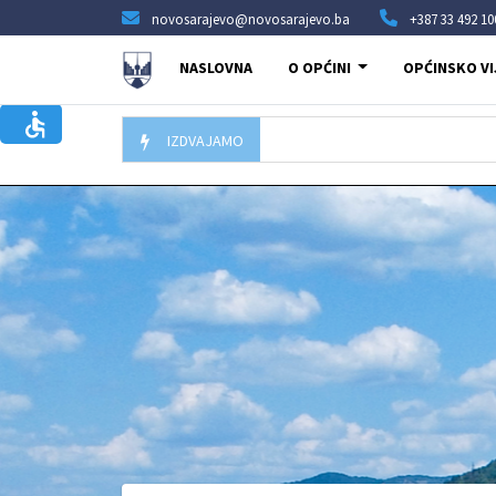
novosarajevo@novosarajevo.ba
+387 33 492 10
NASLOVNA
O OPĆINI
OPĆINSKO VI
IZDVAJAMO