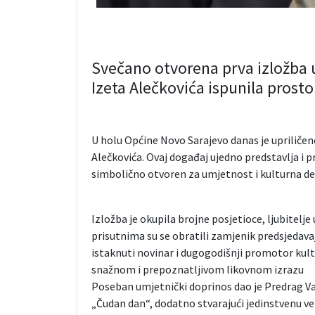
Svečano otvorena prva izložba 
Izeta Alečkovića ispunila prost
U holu Općine Novo Sarajevo danas je upriliče
Alečkovića. Ovaj događaj ujedno predstavlja i p
simbolično otvoren za umjetnost i kulturna de
Izložba je okupila brojne posjetioce, ljubitelje
prisutnima su se obratili zamjenik predsjedava
istaknuti novinar i dugogodišnji promotor kult
snažnom i prepoznatljivom likovnom izrazu
Poseban umjetnički doprinos dao je Predrag Vasil
„Čudan dan“, dodatno stvarajući jedinstvenu vezu