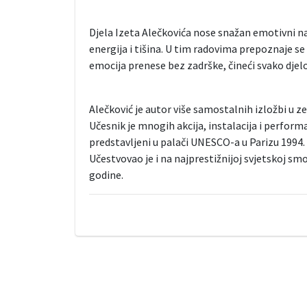
Djela Izeta Alečkovića nose snažan emotivni na
energija i tišina. U tim radovima prepoznaje se
emocija prenese bez zadrške, čineći svako dje
Alečković je autor više samostalnih izložbi u zem
Učesnik je mnogih akcija, instalacija i perfor
predstavljeni u palači UNESCO-a u Parizu 1994.
Učestvovao je i na najprestižnijoj svjetskoj s
godine.