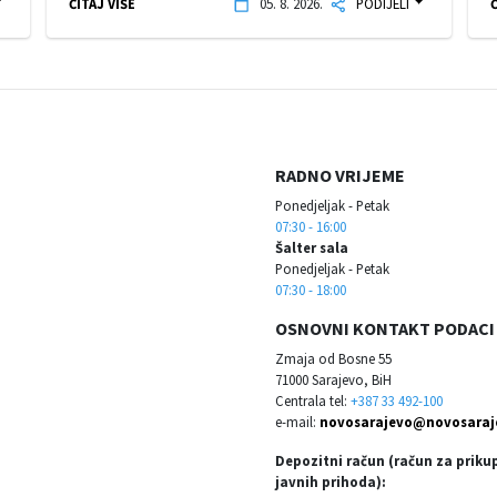
ČITAJ VIŠE
05. 8. 2026.
PODIJELI
Č
RADNO VRIJEME
Ponedjeljak - Petak
07:30 - 16:00
Šalter sala
Ponedjeljak - Petak
07:30 - 18:00
OSNOVNI KONTAKT PODACI
Zmaja od Bosne 55
71000 Sarajevo, BiH
Centrala tel:
+387 33 492-100
e-mail:
novosarajevo@novosaraj
Depozitni račun (račun za priku
javnih prihoda):