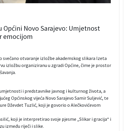
u Općini Novo Sarajevo: Umjetnost
or emocijom
no svečano otvaranje izložbe akademskog slikara Izeta
rvu izložbu organiziranu u zgradi Općine, čime je prostor
šavanja.
 umjetnosti i predstavnike javnog i kulturnog života, a
jućeg Općinskog vijeća Novo Sarajevo Samir Suljević, te
ure Dževdet Tuzlić, koji je govorio o Alečkovićevom
ić, koji je interpretirao svoje pjesme „Slikar i gracija“ i
 između riječi i slike.