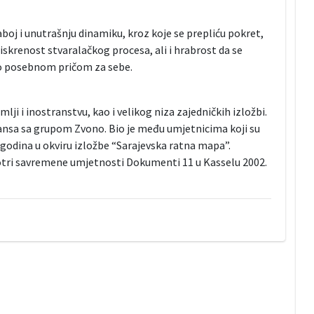
boj i unutrašnju dinamiku, kroz koje se prepliću pokret,
 iskrenost stvaralačkog procesa, ali i hrabrost da se
lo posebnom pričom za sebe.
lji i inostranstvu, kao i velikog niza zajedničkih izložbi.
mansa sa grupom Zvono. Bio je među umjetnicima koji su
 godina u okviru izložbe “Sarajevska ratna mapa”.
motri savremene umjetnosti Dokumenti 11 u Kasselu 2002.