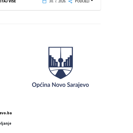
ITAJ VIŠE
30. 7. 2026.
PODIJELI
evo.ba
pljanje