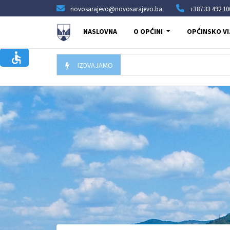
novosarajevo@novosarajevo.ba
+387 33 492 10
NASLOVNA
O OPĆINI
OPĆINSKO VI
IZDVAJAMO