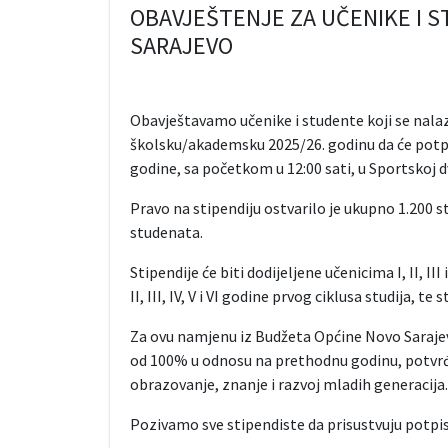
OBAVJEŠTENJE ZA UČENIKE I 
SARAJEVO
Obavještavamo učenike i studente koji se nalaz
školsku/akademsku 2025/26. godinu da će potpis
godine, sa početkom u 12:00 sati, u Sportskoj d
Pravo na stipendiju ostvarilo je ukupno 1.200 st
studenata.
Stipendije će biti dodijeljene učenicima I, II, II
II, III, IV, V i VI godine prvog ciklusa studija, te
Za ovu namjenu iz Budžeta Općine Novo Sarajev
od 100% u odnosu na prethodnu godinu, potvrđu
obrazovanje, znanje i razvoj mladih generacija.
Pozivamo sve stipendiste da prisustvuju potp