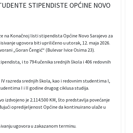
STUDENTE STIPENDISTE OPĆINE NOVO
e na Konačnoj listi stipendista Općine Novo Sarajevo za
ivanje ugovora biti upriličeno u utorak, 12. maja 2026.
vorani „Goran Čengić“ (Bulevar Ivice Osima 23).
ipendista, i to 794 učenika srednjih škola i 406 redovnih
I i IV razreda srednjih škola, kao i redovnim studentima I,
 studentima I i II godine drugog ciklusa studija.
o izdvojeno je 2.114.500 KM, što predstavlja povećanje
jući opredijeljenost Općine da kontinuirano ulaže u
isivanju ugovora u zakazanom terminu.