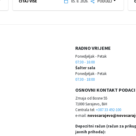
ČITAJ VIŠE
05. 8. 2026.
PODIJELI
Č
RADNO VRIJEME
Ponedjeljak - Petak
07:30 - 16:00
Šalter sala
Ponedjeljak - Petak
07:30 - 18:00
OSNOVNI KONTAKT PODACI
Zmaja od Bosne 55
71000 Sarajevo, BiH
Centrala tel:
+387 33 492-100
e-mail:
novosarajevo@novosaraj
Depozitni račun (račun za priku
javnih prihoda):