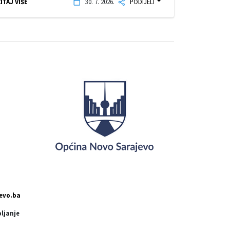
ITAJ VIŠE
30. 7. 2026.
PODIJELI
evo.ba
pljanje