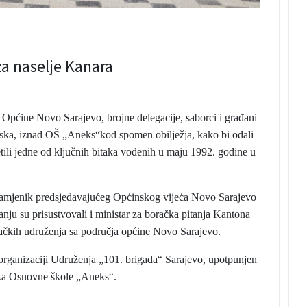
za naselje Kanara
Općine Novo Sarajevo, brojne delegacije, saborci i građani
rska, iznad OŠ „Aneks“kod spomen obilježja, kako bi odali
etili jedne od ključnih bitaka vođenih u maju 1992. godine u
zamjenik predsjedavajućeg Općinskog vijeća Novo Sarajevo
ju su prisustvovali i ministar za boračka pitanja Kantona
ačkih udruženja sa područja općine Novo Sarajevo.
organizaciji Udruženja „101. brigada“ Sarajevo, upotpunjen
ika Osnovne škole „Aneks“.