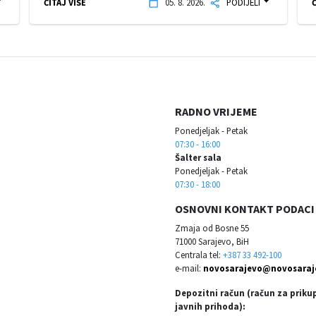
ČITAJ VIŠE
05. 8. 2026.
PODIJELI
Č
RADNO VRIJEME
Ponedjeljak - Petak
07:30 - 16:00
Šalter sala
Ponedjeljak - Petak
07:30 - 18:00
OSNOVNI KONTAKT PODACI
Zmaja od Bosne 55
71000 Sarajevo, BiH
Centrala tel:
+387 33 492-100
e-mail:
novosarajevo@novosaraj
Depozitni račun (račun za priku
javnih prihoda):