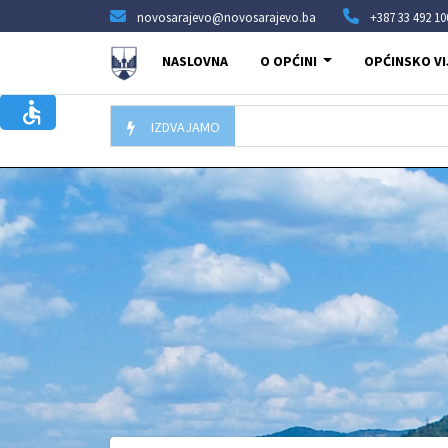
novosarajevo@novosarajevo.ba
+387 33 492 10
NASLOVNA
O OPĆINI
OPĆINSKO VI
IZDVAJAMO