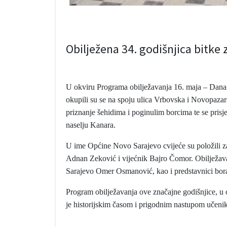
Obilježena 34. godišnjica bitke 
U okviru Programa obilježavanja 16. maja – Dana 
okupili su se na spoju ulica Vrbovska i Novopaza
priznanje šehidima i poginulim borcima te se prisj
naselju Kanara.
U ime Općine Novo Sarajevo cvijeće su položili 
Adnan Zeković i vijećnik Bajro Čomor. Obilježavan
Sarajevo Omer Osmanović, kao i predstavnici bor
Program obilježavanja ove značajne godišnjice, u 
je historijskim časom i prigodnim nastupom učen